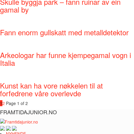
Skulle byggja park – fann ruinar av ein
gamal by
Fann enorm gullskatt med metalldetektor
Arkeologar har funne kjempegamal vogn i
Italia
Kunst kan ha vore nøkkelen til at
forfedrene våre overlevde
1
2
Page 1 of 2
FRAMTIDAJUNIOR.NO
NYHENDE