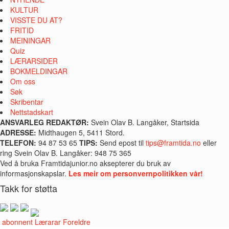
KULTUR
VISSTE DU AT?
FRITID
MEININGAR
Quiz
LÆRARSIDER
BOKMELDINGAR
Om oss
Søk
Skribentar
Nettstadskart
ANSVARLEG REDAKTØR:
Svein Olav B. Langåker, Startsida
ADRESSE:
Midthaugen 5, 5411 Stord.
TELEFON:
94 87 53 65
TIPS:
Send epost til
tips@framtida.no
eller
ring Svein Olav B. Langåker: 948 75 365
Ved å bruka Framtidajunior.no aksepterer du bruk av
informasjonskapslar.
Les meir om personvernpolitikken vår!
Takk for støtta
i abonnent
Lærarar
Foreldre