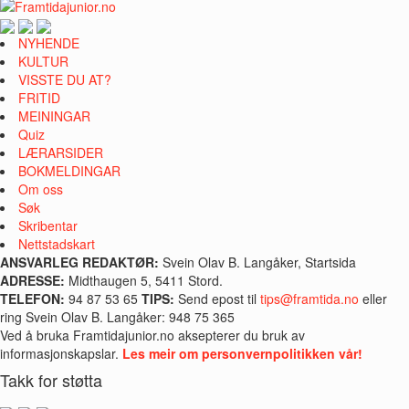
NYHENDE
KULTUR
VISSTE DU AT?
FRITID
MEININGAR
Quiz
LÆRARSIDER
BOKMELDINGAR
Om oss
Søk
Skribentar
Nettstadskart
ANSVARLEG REDAKTØR:
Svein Olav B. Langåker, Startsida
ADRESSE:
Midthaugen 5, 5411 Stord.
TELEFON:
94 87 53 65
TIPS:
Send epost til
tips@framtida.no
eller
ring Svein Olav B. Langåker: 948 75 365
Ved å bruka Framtidajunior.no aksepterer du bruk av
informasjonskapslar.
Les meir om personvernpolitikken vår!
Takk for støtta