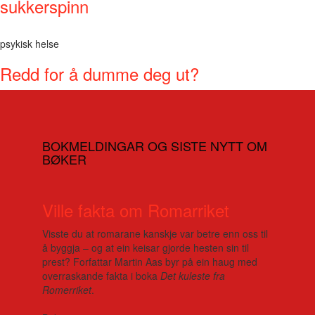
sukkerspinn
psykisk helse
Redd for å dumme deg ut?
BOKMELDINGAR OG SISTE NYTT OM
BØKER
Ville fakta om Romarriket
Visste du at romarane kanskje var betre enn oss til
å byggja – og at ein keisar gjorde hesten sin til
prest? Forfattar Martin Aas byr på ein haug med
overraskande fakta i boka
Det kuleste fra
Romerriket
.