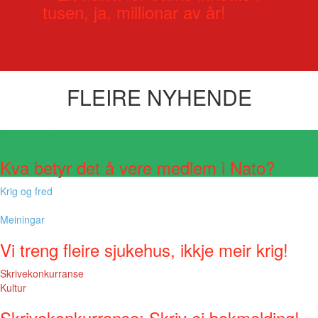
tusen, ja, millionar av år!
FLEIRE NYHENDE
Visste du at?
Kva betyr det å vere medlem i Nato?
Krig og fred
Meiningar
Vi treng fleire sjukehus, ikkje meir krig!
Skrivekonkurranse
Kultur
Skrivekonkurranse: Skriv ei bokmelding!