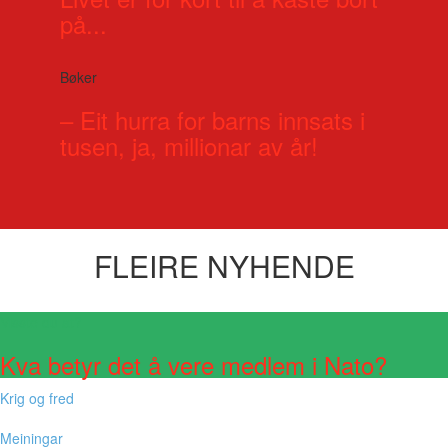
på...
Bøker
– Eit hurra for barns innsats i
tusen, ja, millionar av år!
FLEIRE NYHENDE
Visste du at?
Kva betyr det å vere medlem i Nato?
Krig og fred
Meiningar