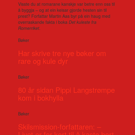
Visste du at romarane kanskje var betre enn oss til
å byggja – og at ein keisar gjorde hesten sin til
prest? Forfattar Martin Aas byr på ein haug med
overraskande fakta i boka
Det kuleste fra
Romerriket
.
Bøker
Har skrive tre nye bøker om
rare og kule dyr
Bøker
80 år sidan Pippi Langstrømpe
kom i bokhylla
Bøker
Skilsmission-forfattaren: –
Livet er for kort til å kaste bort