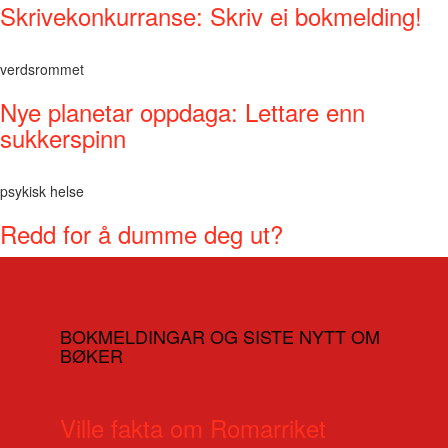
Skrivekonkurranse: Skriv ei bokmelding!
verdsrommet
Nye planetar oppdaga: Lettare enn
sukkerspinn
psykisk helse
Redd for å dumme deg ut?
BOKMELDINGAR OG SISTE NYTT OM
BØKER
Ville fakta om Romarriket