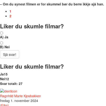
– Om du synest filmen er for skummel bør du berre ikkje sjå han.
1
2
Liker du skumle filmar?
A) Ja
B) Nei
Sjå svar!
Liker du skumle filmar?
Ja
15
Nei
12
Svar totalt: 27
Ragnhild Marie Kjosbakken
fredag 1. november 2024
(Film)