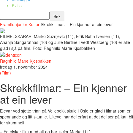
Kviss
Framtidajunior
Kultur
Skrekkfilmar: – Ein kjenner at ein lever
FILMELSKARAR: Marko Suznjevic (11), Eirik Bøhn Iversen (11),
Ahanja Sangarathas (10) og Julie Bertine Tvedt Westberg (10) er alle
glad i sjå på film. Foto: Ragnhild Marie Kjosbakken
Ragnhild Marie Kjosbakken
fredag 1. november 2024
(Film)
Skrekkfilmar: – Ein kjenner
at ein lever
Elevar ved sjette trinn på Vollebekk skule i Oslo er glad i filmar som er
spennande og litt skumle. Likevel har dei erfart at det dei ser på kan bli
for skummelt.
– Eg elskar film med alt eg har, seier Marko (11).