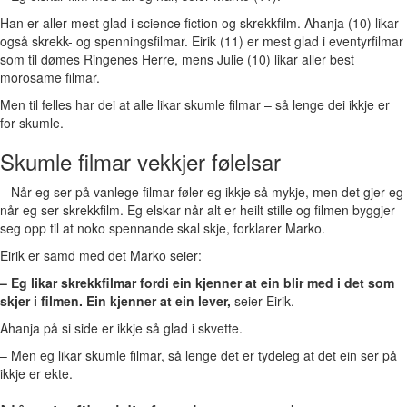
Han er aller mest glad i science fiction og skrekkfilm. Ahanja (10) likar
også skrekk- og spenningsfilmar. Eirik (11) er mest glad i eventyrfilmar
som til dømes Ringenes Herre, mens Julie (10) likar aller best
morosame filmar.
Men til felles har dei at alle likar skumle filmar – så lenge dei ikkje er
for skumle.
Skumle filmar vekkjer følelsar
– Når eg ser på vanlege filmar føler eg ikkje så mykje, men det gjer eg
når eg ser skrekkfilm. Eg elskar når alt er heilt stille og filmen byggjer
seg opp til at noko spennande skal skje, forklarer Marko.
Eirik er samd med det Marko seier:
– Eg likar skrekkfilmar fordi ein kjenner at ein blir med i det som
skjer i filmen. Ein kjenner at ein lever,
seier Eirik.
Ahanja på si side er ikkje så glad i skvette.
– Men eg likar skumle filmar, så lenge det er tydeleg at det ein ser på
ikkje er ekte.