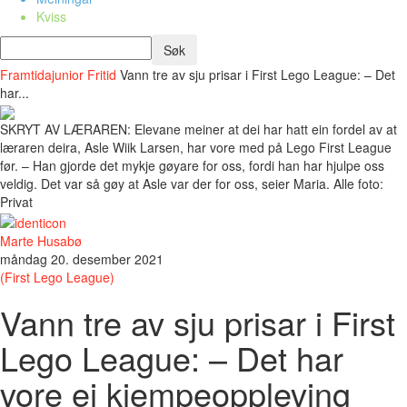
Kviss
Framtidajunior
Fritid
Vann tre av sju prisar i First Lego League: – Det
har...
SKRYT AV LÆRAREN: Elevane meiner at dei har hatt ein fordel av at
læraren deira, Asle Wiik Larsen, har vore med på Lego First League
før. – Han gjorde det mykje gøyare for oss, fordi han har hjulpe oss
veldig. Det var så gøy at Asle var der for oss, seier Maria. Alle foto:
Privat
Marte Husabø
måndag 20. desember 2021
(First Lego League)
Vann tre av sju prisar i First
Lego League: – Det har
vore ei kjempeoppleving