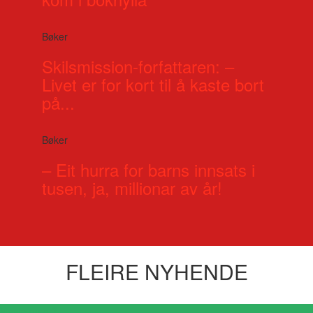
Bøker
Skilsmission-forfattaren: –
Livet er for kort til å kaste bort
på...
Bøker
– Eit hurra for barns innsats i
tusen, ja, millionar av år!
FLEIRE NYHENDE
Visste du at?