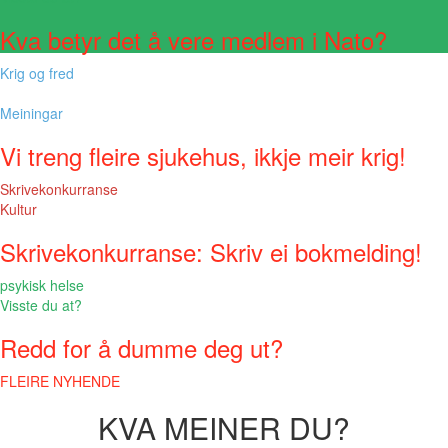
Kva betyr det å vere medlem i Nato?
Krig og fred
Meiningar
Vi treng fleire sjukehus, ikkje meir krig!
Skrivekonkurranse
Kultur
Skrivekonkurranse: Skriv ei bokmelding!
psykisk helse
Visste du at?
Redd for å dumme deg ut?
FLEIRE NYHENDE
KVA MEINER DU?