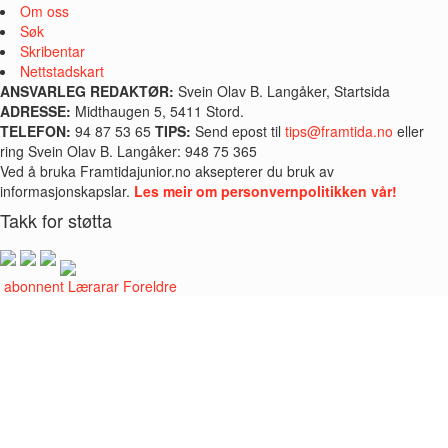
Om oss
Søk
Skribentar
Nettstadskart
ANSVARLEG REDAKTØR:
Svein Olav B. Langåker, Startsida
ADRESSE:
Midthaugen 5, 5411 Stord.
TELEFON:
94 87 53 65
TIPS:
Send epost til
tips@framtida.no
eller
ring Svein Olav B. Langåker: 948 75 365
Ved å bruka Framtidajunior.no aksepterer du bruk av
informasjonskapslar.
Les meir om personvernpolitikken vår!
Takk for støtta
i abonnent
Lærarar
Foreldre