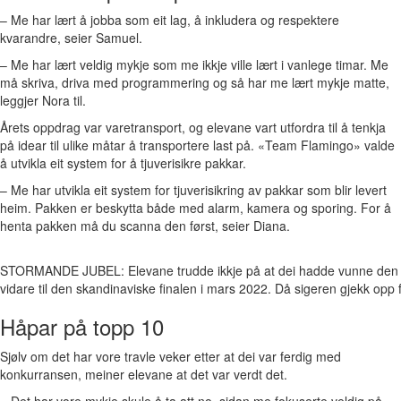
– Me har lært å jobba som eit lag, å inkludera og respektere
kvarandre, seier Samuel.
– Me har lært veldig mykje som me ikkje ville lært i vanlege timar. Me
må skriva, driva med programmering og så har me lært mykje matte,
leggjer Nora til.
Årets oppdrag var varetransport, og elevane vart utfordra til å tenkja
på idear til ulike måtar å transportere last på. «Team Flamingo» valde
å utvikla eit system for å tjuverisikre pakkar.
– Me har utvikla eit system for tjuverisikring av pakkar som blir levert
heim. Pakken er beskytta både med alarm, kamera og sporing. For å
henta pakken må du scanna den først, seier Diana.
STORMANDE JUBEL: Elevane trudde ikkje på at dei hadde vunne den 
vidare til den skandinaviske finalen i mars 2022. Då sigeren gjekk opp f
Håpar på topp 10
Sjølv om det har vore travle veker etter at dei var ferdig med
konkurransen, meiner elevane at det var verdt det.
– Det har vore mykje skule å ta att no, sidan me fokuserte veldig på