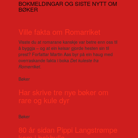
BOKMELDINGAR OG SISTE NYTT OM
BØKER
Ville fakta om Romarriket
Visste du at romarane kanskje var betre enn oss til
å byggja – og at ein keisar gjorde hesten sin til
prest? Forfattar Martin Aas byr på ein haug med
overraskande fakta i boka
Det kuleste fra
Romerriket
.
Bøker
Har skrive tre nye bøker om
rare og kule dyr
Bøker
80 år sidan Pippi Langstrømpe
kom i bokhylla