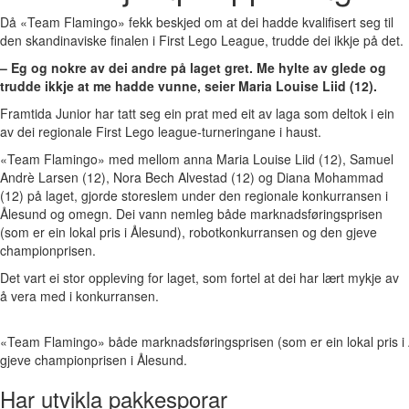
Då «Team Flamingo» fekk beskjed om at dei hadde kvalifisert seg til
den skandinaviske finalen i First Lego League, trudde dei ikkje på det.
– Eg og nokre av dei andre på laget gret. Me hylte av glede og
trudde ikkje at me hadde vunne, seier Maria Louise Liid (12).
Framtida Junior har tatt seg ein prat med eit av laga som deltok i ein
av dei regionale First Lego league-turneringane i haust.
«Team Flamingo» med mellom anna Maria Louise Liid (12), Samuel
Andrè Larsen (12), Nora Bech Alvestad (12) og Diana Mohammad
(12) på laget, gjorde storeslem under den regionale konkurransen i
Ålesund og omegn. Dei vann nemleg både marknadsføringsprisen
(som er ein lokal pris i Ålesund), robotkonkurransen og den gjeve
championprisen.
Det vart ei stor oppleving for laget, som fortel at dei har lært mykje av
å vera med i konkurransen.
«Team Flamingo» både marknadsføringsprisen (som er ein lokal pris i
gjeve championprisen i Ålesund.
Har utvikla pakkesporar