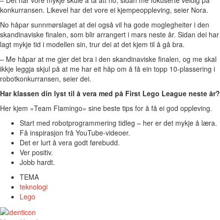
konkurransen. Likevel har det vore ei kjempeoppleving, seier Nora.
No håpar sunnmørslaget at dei også vil ha gode moglegheiter i den
skandinaviske finalen, som blir arrangert i mars neste år. Sidan dei har
lagt mykje tid i modellen sin, trur dei at det kjem til å gå bra.
– Me håpar at me gjer det bra i den skandinaviske finalen, og me skal
ikkje leggja skjul på at me har eit håp om å få ein topp 10-plassering i
robotkonkurransen, seier dei.
Har klassen din lyst til å vera med på First Lego League neste år?
Her kjem «Team Flamingo» sine beste tips for å få ei god oppleving.
Start med robotprogrammering tidleg – her er det mykje å læra.
Få inspirasjon frå YouTube-videoer.
Det er lurt å vera godt førebudd.
Ver positiv.
Jobb hardt.
TEMA
teknologi
Lego