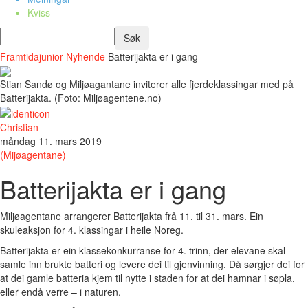
Kviss
Framtidajunior
Nyhende
Batterijakta er i gang
Stian Sandø og Miljøagantane inviterer alle fjerdeklassingar med på
Batterijakta. (Foto: Miljøagentene.no)
Christian
måndag 11. mars 2019
(Mijøagentane)
Batterijakta er i gang
Miljøagentane arrangerer Batterijakta frå 11. til 31. mars. Ein
skuleaksjon for 4. klassingar i heile Noreg.
Batterijakta er ein klassekonkurranse for 4. trinn, der elevane skal
samle inn brukte batteri og levere dei til gjenvinning. Då sørgjer dei for
at dei gamle batteria kjem til nytte i staden for at dei hamnar i søpla,
eller endå verre – i naturen.