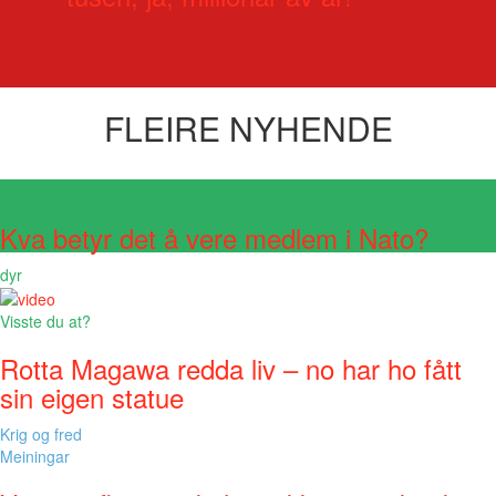
FLEIRE NYHENDE
Visste du at?
Kva betyr det å vere medlem i Nato?
dyr
Visste du at?
Rotta Magawa redda liv – no har ho fått
sin eigen statue
Krig og fred
Meiningar