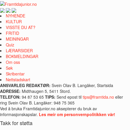
NYHENDE
KULTUR
VISSTE DU AT?
FRITID
MEININGAR
Quiz
LÆRARSIDER
BOKMELDINGAR
Om oss
Søk
Skribentar
Nettstadskart
ANSVARLEG REDAKTØR:
Svein Olav B. Langåker, Startsida
ADRESSE:
Midthaugen 5, 5411 Stord.
TELEFON:
94 87 53 65
TIPS:
Send epost til
tips@framtida.no
eller
ring Svein Olav B. Langåker: 948 75 365
Ved å bruka Framtidajunior.no aksepterer du bruk av
informasjonskapslar.
Les meir om personvernpolitikken vår!
Takk for støtta