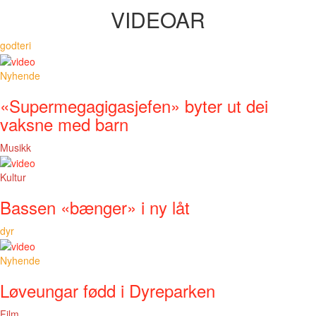
VIDEOAR
godteri
Nyhende
«Supermegagigasjefen» byter ut dei
vaksne med barn
Musikk
Kultur
Bassen «bænger» i ny låt
dyr
Nyhende
Løveungar fødd i Dyreparken
Film