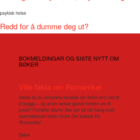
psykisk helse
Redd for å dumme deg ut?
BOKMELDINGAR OG SISTE NYTT OM
BØKER
Ville fakta om Romarriket
Visste du at romarane kanskje var betre enn oss til
å byggja – og at ein keisar gjorde hesten sin til
prest? Forfattar Martin Aas byr på ein haug med
overraskande fakta i boka
Det kuleste fra
Romerriket
.
Bøker