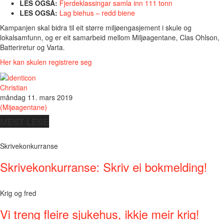
LES OGSÅ:
Fjerdeklassingar samla inn 111 tonn
LES OGSÅ:
Lag biehus – redd biene
Kampanjen skal bidra til eit større miljøengasjement i skule og
lokalsamfunn, og er eit samarbeid mellom Miljøagentane, Clas Ohlson,
Batteriretur og Varta.
Her kan skulen registrere seg
Christian
måndag 11. mars 2019
(Mijøagentane)
MEST LESE
Skrivekonkurranse
Skrivekonkurranse: Skriv ei bokmelding!
Krig og fred
Vi treng fleire sjukehus, ikkje meir krig!