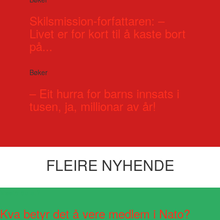
Skilsmission-forfattaren: –
Livet er for kort til å kaste bort
på...
Bøker
– Eit hurra for barns innsats i
tusen, ja, millionar av år!
FLEIRE NYHENDE
Visste du at?
Kva betyr det å vere medlem i Nato?