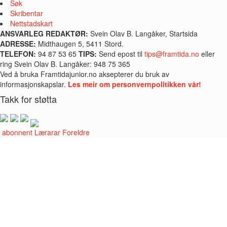
Søk
Skribentar
Nettstadskart
ANSVARLEG REDAKTØR:
Svein Olav B. Langåker, Startsida
ADRESSE:
Midthaugen 5, 5411 Stord.
TELEFON:
94 87 53 65
TIPS:
Send epost til
tips@framtida.no
eller
ring Svein Olav B. Langåker: 948 75 365
Ved å bruka Framtidajunior.no aksepterer du bruk av
informasjonskapslar.
Les meir om personvernpolitikken vår!
Takk for støtta
i abonnent
Lærarar
Foreldre