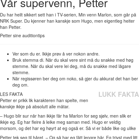
Vår supervenn, Petter
Du har heilt sikkert sett han i TV-serien, Min venn Marlon, som går på
NRK Super. Du kjenner han kanskje som Hugo, men eigentleg heiter
han Petter.
Petter sine auditiontips
Ver som du er. Ikkje prøv å ver nokon andre.
Bruk stemma di. Når du skal vere sint må du snakke med høg
stemme. Når du skal vere lei deg, må du snakke med lågare
stemme.
Når regissøren ber deg om noko, så gjer du akkurat det han ber
deg om.
LUKK FAKTA
LES FAKTA
Petter er prikk lik karakteren han spelte, men
kanskje ikkje på absolutt alle måtar.
– Hugo blir sur når han ikkje får ha Marlon for seg sjølv, men slik er
ikkje eg. Eg har fleire å leike meg saman med. Hugo er veldig
morsom, og det har eg høyrt at eg også er. Så vi er både like og ulike
Petter tek seg til håret. – Og så har eg fått lengre hår. Eg trivst med litt