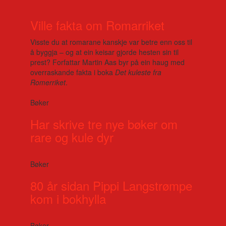
Ville fakta om Romarriket
Visste du at romarane kanskje var betre enn oss til
å byggja – og at ein keisar gjorde hesten sin til
prest? Forfattar Martin Aas byr på ein haug med
overraskande fakta i boka
Det kuleste fra
Romerriket
.
Bøker
Har skrive tre nye bøker om
rare og kule dyr
Bøker
80 år sidan Pippi Langstrømpe
kom i bokhylla
Bøker