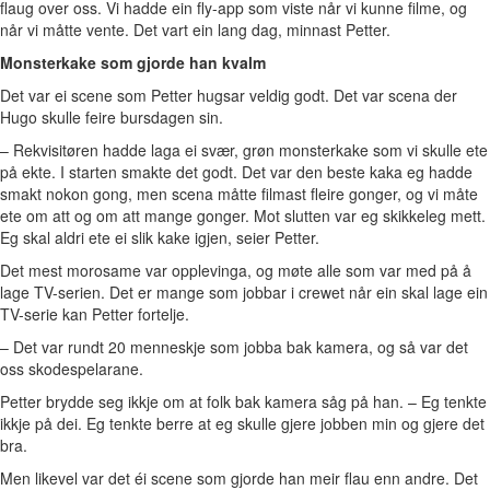
flaug over oss. Vi hadde ein fly-app som viste når vi kunne filme, og
når vi måtte vente. Det vart ein lang dag, minnast Petter.
Monsterkake som gjorde han kvalm
Det var ei scene som Petter hugsar veldig godt. Det var scena der
Hugo skulle feire bursdagen sin.
– Rekvisitøren hadde laga ei svær, grøn monsterkake som vi skulle ete
på ekte. I starten smakte det godt. Det var den beste kaka eg hadde
smakt nokon gong, men scena måtte filmast fleire gonger, og vi måte
ete om att og om att mange gonger. Mot slutten var eg skikkeleg mett.
Eg skal aldri ete ei slik kake igjen, seier Petter.
Det mest morosame var opplevinga, og møte alle som var med på å
lage TV-serien. Det er mange som jobbar i crewet når ein skal lage ein
TV-serie kan Petter fortelje.
– Det var rundt 20 menneskje som jobba bak kamera, og så var det
oss skodespelarane.
Petter brydde seg ikkje om at folk bak kamera såg på han. – Eg tenkte
ikkje på dei. Eg tenkte berre at eg skulle gjere jobben min og gjere det
bra.
Men likevel var det éi scene som gjorde han meir flau enn andre. Det