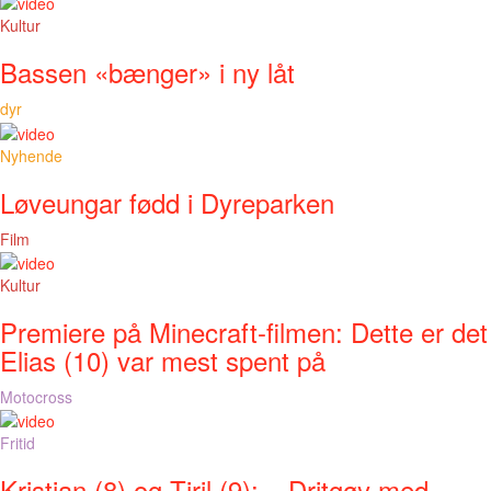
Kultur
Bassen «bænger» i ny låt
dyr
Nyhende
Løveungar fødd i Dyreparken
Film
Kultur
Premiere på Minecraft-filmen: Dette er det
Elias (10) var mest spent på
Motocross
Fritid
Kristian (8) og Tiril (9): – Dritgøy med