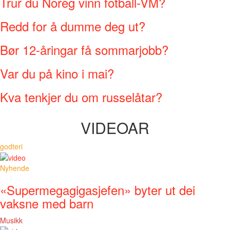
Trur du Noreg vinn fotball-VM?
Redd for å dumme deg ut?
Bør 12-åringar få sommarjobb?
Var du på kino i mai?
Kva tenkjer du om russelåtar?
VIDEOAR
godteri
Nyhende
«Supermegagigasjefen» byter ut dei
vaksne med barn
Musikk