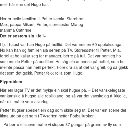
meir hår enn det Hugo har.
Her er heile familien til Petter samla. Storebror
Max, pappa Mikael, Petter, storesøster Mia og
mamma Cathrine.
Det er søstera sin «feil»
I fjor haust var han Hugo på heiltid. Det var nesten 60 opptaksdagar.
No kan han og familien sjå serien på TV. Storesøster til Petter, Mia,
fortel at ho kallar seg for manager, berre på tull. Det var nemleg ho
som melde Petter på audition. Ho såg ein annonse på nettet, som ho
meinte passa han heilt perfekt. Foreldra sa at det var greit, og så gjekk
det som det gjekk. Petter fekk rolla som Hugo.
Flyproblem
Når ein lagar TV er det mykje ein skal hugse på. – Det vanskelegaste
var kanskje å hugse alle replikkane, og så var det vanskeleg å ikkje le,
når ein måtte vere alvorleg.
Petter hugser spesielt ein dag som skilte seg ut. Det var ein scene dei
filma ute på det som i TV-serien heiter Fotballkroken.
– På berre ei scene måtte vi stoppe 37 gongar på grunn av fly som