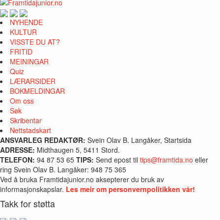
NYHENDE
KULTUR
VISSTE DU AT?
FRITID
MEININGAR
Quiz
LÆRARSIDER
BOKMELDINGAR
Om oss
Søk
Skribentar
Nettstadskart
ANSVARLEG REDAKTØR:
Svein Olav B. Langåker, Startsida
ADRESSE:
Midthaugen 5, 5411 Stord.
TELEFON:
94 87 53 65
TIPS:
Send epost til
tips@framtida.no
eller
ring Svein Olav B. Langåker: 948 75 365
Ved å bruka Framtidajunior.no aksepterer du bruk av
informasjonskapslar.
Les meir om personvernpolitikken vår!
Takk for støtta