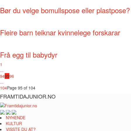
Bør du velge bomullspose eller plastpose?
Fleire barn teiknar kvinnelege forskarar
Frå egg til babydyr
1
...
94
95
96
...
104
Page 95 of 104
FRAMTIDAJUNIOR.NO
NYHENDE
KULTUR
VISSTE DU AT?