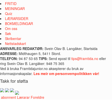
FRITID
MEININGAR
Quiz
LÆRARSIDER
BOKMELDINGAR
Om oss
Søk
Skribentar
Nettstadskart
ANSVARLEG REDAKTØR:
Svein Olav B. Langåker, Startsida
ADRESSE:
Midthaugen 5, 5411 Stord.
TELEFON:
94 87 53 65
TIPS:
Send epost til
tips@framtida.no
eller
ring Svein Olav B. Langåker: 948 75 365
Ved å bruka Framtidajunior.no aksepterer du bruk av
informasjonskapslar.
Les meir om personvernpolitikken vår!
Takk for støtta
i abonnent
Lærarar
Foreldre