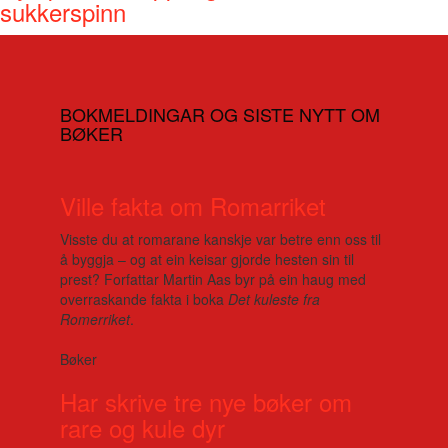
sukkerspinn
BOKMELDINGAR OG SISTE NYTT OM
BØKER
Ville fakta om Romarriket
Visste du at romarane kanskje var betre enn oss til
å byggja – og at ein keisar gjorde hesten sin til
prest? Forfattar Martin Aas byr på ein haug med
overraskande fakta i boka
Det kuleste fra
Romerriket
.
Bøker
Har skrive tre nye bøker om
rare og kule dyr