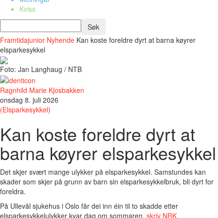
Kviss
Framtidajunior
Nyhende
Kan koste foreldre dyrt at barna køyrer
elsparkesykkel
Foto: Jan Langhaug / NTB
Ragnhild Marie Kjosbakken
onsdag 8. juli 2026
(Elsparkesykkel)
Kan koste foreldre dyrt at
barna køyrer elsparkesykkel
Det skjer svært mange ulykker på elsparkesykkel. Samstundes kan
skader som skjer på grunn av barn sin elsparkesykkelbruk, bli dyrt for
foreldra.
På Ullevål sjukehus i Oslo får dei inn éin til to skadde etter
elsparkesykkelulykker kvar dag om sommaren,
skriv NRK
.