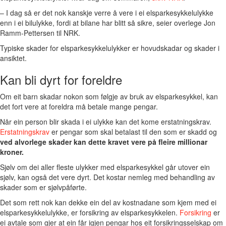
– I dag så er det nok kanskje verre å vere i ei elsparkesykkelulykke
enn i ei bilulykke, fordi at bilane har blitt så sikre, seier overlege Jon
Ramm-Pettersen til NRK.
Typiske skader for elsparkesykkelulykker er hovudskadar og skader i
ansiktet.
Kan bli dyrt for foreldre
Om eit barn skadar nokon som følgje av bruk av elsparkesykkel, kan
det fort vere at foreldra må betale mange pengar.
Når ein person blir skada i ei ulykke kan det kome erstatningskrav.
Erstatningskrav
er pengar som skal betalast til den som er skadd og
ved alvorlege skader kan dette kravet vere på fleire millionar
kroner.
Sjølv om dei aller fleste ulykker med elsparkesykkel går utover ein
sjølv, kan også det vere dyrt. Det kostar nemleg med behandling av
skader som er sjølvpåførte.
Det som rett nok kan dekke ein del av kostnadane som kjem med ei
elsparkesykkelulykke, er forsikring av elsparkesykkelen.
Forsikring
er
ei avtale som gjer at ein får igjen pengar hos eit forsikringsselskap om