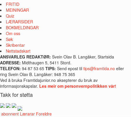
FRITID
MEININGAR
Quiz
LÆRARSIDER
BOKMELDINGAR
Om oss
Søk
Skribentar
Nettstadskart
ANSVARLEG REDAKTØR:
Svein Olav B. Langåker, Startsida
ADRESSE:
Midthaugen 5, 5411 Stord.
TELEFON:
94 87 53 65
TIPS:
Send epost til
tips@framtida.no
eller
ring Svein Olav B. Langåker: 948 75 365
Ved å bruka Framtidajunior.no aksepterer du bruk av
informasjonskapslar.
Les meir om personvernpolitikken vår!
Takk for støtta
i abonnent
Lærarar
Foreldre