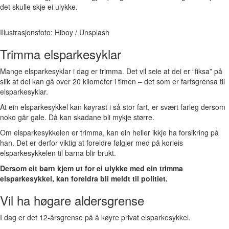
det skulle skje ei ulykke.
Illustrasjonsfoto: Hiboy / Unsplash
Trimma elsparkesyklar
Mange elsparkesyklar i dag er trimma. Det vil seie at dei er “fiksa” på
slik at dei kan gå over 20 kilometer i timen – det som er fartsgrensa til
elsparkesyklar.
At ein elsparkesykkel kan køyrast i så stor fart, er svært farleg dersom
noko går gale. Då kan skadane bli mykje større.
Om elsparkesykkelen er trimma, kan ein heller ikkje ha forsikring på
han. Det er derfor viktig at foreldre følgjer med på korleis
elsparkesykkelen til barna blir brukt.
Dersom eit barn kjem ut for ei ulykke med ein trimma
elsparkesykkel, kan foreldra bli meldt til politiet.
Vil ha høgare aldersgrense
I dag er det 12-årsgrense på å køyre privat elsparkesykkel.