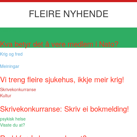
FLEIRE NYHENDE
Visste du at?
Kva betyr det å vere medlem i Nato?
Krig og fred
Meiningar
Vi treng fleire sjukehus, ikkje meir krig!
Skrivekonkurranse
Kultur
Skrivekonkurranse: Skriv ei bokmelding!
psykisk helse
Visste du at?