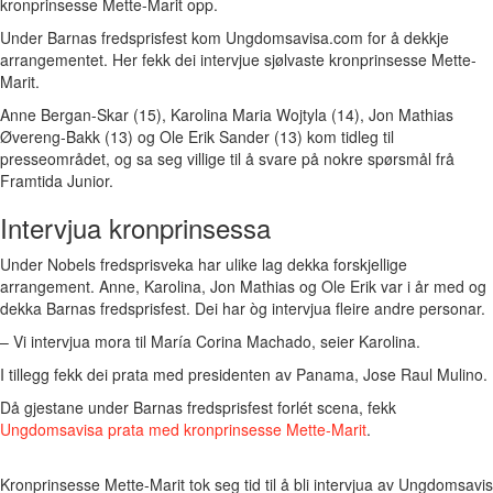
kronprinsesse Mette-Marit opp.
Under Barnas fredsprisfest kom Ungdomsavisa.com for å dekkje
arrangementet. Her fekk dei intervjue sjølvaste kronprinsesse Mette-
Marit.
Anne Bergan-Skar (15), Karolina Maria Wojtyla (14), Jon Mathias
Øvereng-Bakk (13) og Ole Erik Sander (13) kom tidleg til
presseområdet, og sa seg villige til å svare på nokre spørsmål frå
Framtida Junior.
Intervjua kronprinsessa
Under Nobels fredsprisveka har ulike lag dekka forskjellige
arrangement. Anne, Karolina, Jon Mathias og Ole Erik var i år med og
dekka Barnas fredsprisfest. Dei har òg intervjua fleire andre personar.
– Vi intervjua mora til María Corina Machado, seier Karolina.
I tillegg fekk dei prata med presidenten av Panama, Jose Raul Mulino.
Då gjestane under Barnas fredsprisfest forlét scena, fekk
Ungdomsavisa prata med kronprinsesse Mette-Marit
.
Kronprinsesse Mette-Marit tok seg tid til å bli intervjua av Ungdomsav