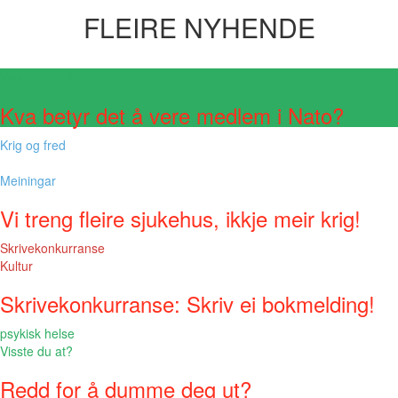
FLEIRE NYHENDE
Visste du at?
Kva betyr det å vere medlem i Nato?
Krig og fred
Meiningar
Vi treng fleire sjukehus, ikkje meir krig!
Skrivekonkurranse
Kultur
Skrivekonkurranse: Skriv ei bokmelding!
psykisk helse
Visste du at?
Redd for å dumme deg ut?