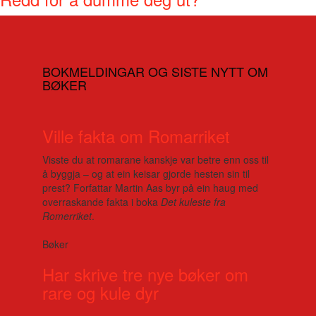
BOKMELDINGAR OG SISTE NYTT OM
BØKER
Ville fakta om Romarriket
Visste du at romarane kanskje var betre enn oss til
å byggja – og at ein keisar gjorde hesten sin til
prest? Forfattar Martin Aas byr på ein haug med
overraskande fakta i boka
Det kuleste fra
Romerriket
.
Bøker
Har skrive tre nye bøker om
rare og kule dyr