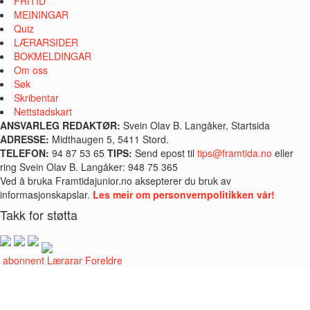
FRITID
MEININGAR
Quiz
LÆRARSIDER
BOKMELDINGAR
Om oss
Søk
Skribentar
Nettstadskart
ANSVARLEG REDAKTØR:
Svein Olav B. Langåker, Startsida
ADRESSE:
Midthaugen 5, 5411 Stord.
TELEFON:
94 87 53 65
TIPS:
Send epost til
tips@framtida.no
eller
ring Svein Olav B. Langåker: 948 75 365
Ved å bruka Framtidajunior.no aksepterer du bruk av
informasjonskapslar.
Les meir om personvernpolitikken vår!
Takk for støtta
i abonnent
Lærarar
Foreldre