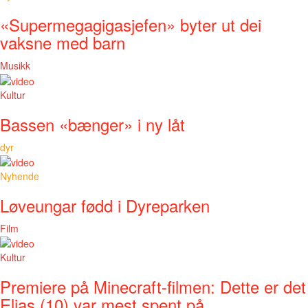
«Supermegagigasjefen» byter ut dei
vaksne med barn
Musikk
Kultur
Bassen «bænger» i ny låt
dyr
Nyhende
Løveungar fødd i Dyreparken
Film
Kultur
Premiere på Minecraft-filmen: Dette er det
Elias (10) var mest spent på