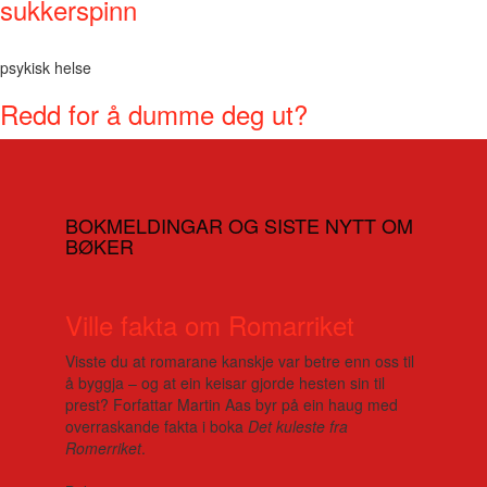
sukkerspinn
psykisk helse
Redd for å dumme deg ut?
BOKMELDINGAR OG SISTE NYTT OM
BØKER
Ville fakta om Romarriket
Visste du at romarane kanskje var betre enn oss til
å byggja – og at ein keisar gjorde hesten sin til
prest? Forfattar Martin Aas byr på ein haug med
overraskande fakta i boka
Det kuleste fra
Romerriket
.