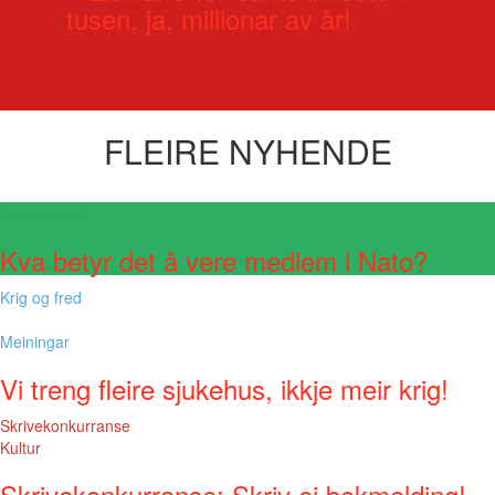
tusen, ja, millionar av år!
FLEIRE NYHENDE
Visste du at?
Kva betyr det å vere medlem i Nato?
Krig og fred
Meiningar
Vi treng fleire sjukehus, ikkje meir krig!
Skrivekonkurranse
Kultur
Skrivekonkurranse: Skriv ei bokmelding!