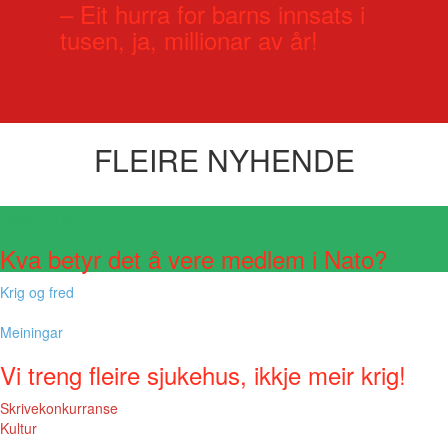
– Eit hurra for barns innsats i
tusen, ja, millionar av år!
FLEIRE NYHENDE
Visste du at?
Kva betyr det å vere medlem i Nato?
Krig og fred
Meiningar
Vi treng fleire sjukehus, ikkje meir krig!
Skrivekonkurranse
Kultur