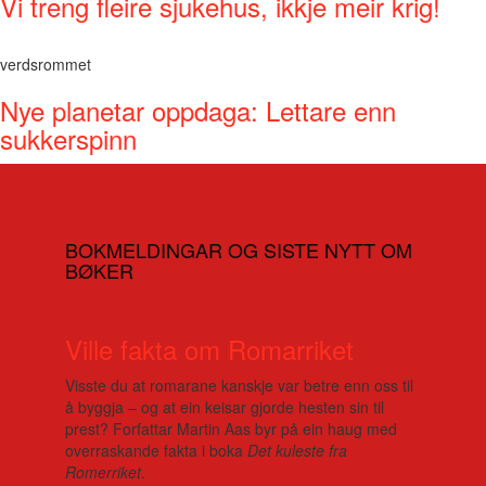
Vi treng fleire sjukehus, ikkje meir krig!
verdsrommet
Nye planetar oppdaga: Lettare enn
sukkerspinn
BOKMELDINGAR OG SISTE NYTT OM
BØKER
Ville fakta om Romarriket
Visste du at romarane kanskje var betre enn oss til
å byggja – og at ein keisar gjorde hesten sin til
prest? Forfattar Martin Aas byr på ein haug med
overraskande fakta i boka
Det kuleste fra
Romerriket
.