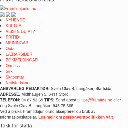
NYHENDE
KULTUR
VISSTE DU AT?
FRITID
MEININGAR
Quiz
LÆRARSIDER
BOKMELDINGAR
Om oss
Søk
Skribentar
Nettstadskart
ANSVARLEG REDAKTØR:
Svein Olav B. Langåker, Startsida
ADRESSE:
Midthaugen 5, 5411 Stord.
TELEFON:
94 87 53 65
TIPS:
Send epost til
tips@framtida.no
eller
ring Svein Olav B. Langåker: 948 75 365
Ved å bruka Framtidajunior.no aksepterer du bruk av
informasjonskapslar.
Les meir om personvernpolitikken vår!
Takk for støtta