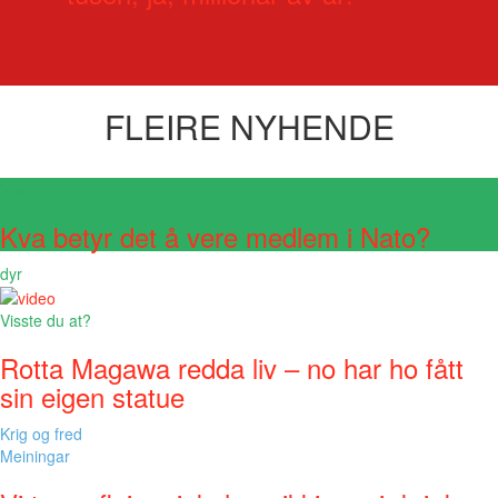
FLEIRE NYHENDE
Visste du at?
Kva betyr det å vere medlem i Nato?
dyr
Visste du at?
Rotta Magawa redda liv – no har ho fått
sin eigen statue
Krig og fred
Meiningar