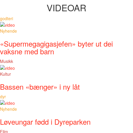
VIDEOAR
godteri
Nyhende
«Supermegagigasjefen» byter ut dei
vaksne med barn
Musikk
Kultur
Bassen «bænger» i ny låt
dyr
Nyhende
Løveungar fødd i Dyreparken
Film