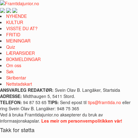
NYHENDE
KULTUR
VISSTE DU AT?
FRITID
MEININGAR
Quiz
LÆRARSIDER
BOKMELDINGAR
Om oss
Søk
Skribentar
Nettstadskart
ANSVARLEG REDAKTØR:
Svein Olav B. Langåker, Startsida
ADRESSE:
Midthaugen 5, 5411 Stord.
TELEFON:
94 87 53 65
TIPS:
Send epost til
tips@framtida.no
eller
ring Svein Olav B. Langåker: 948 75 365
Ved å bruka Framtidajunior.no aksepterer du bruk av
informasjonskapslar.
Les meir om personvernpolitikken vår!
Takk for støtta