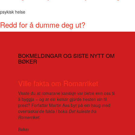
psykisk helse
Redd for å dumme deg ut?
BOKMELDINGAR OG SISTE NYTT OM
BØKER
Ville fakta om Romarriket
Visste du at romarane kanskje var betre enn oss til
å byggja – og at ein keisar gjorde hesten sin til
prest? Forfattar Martin Aas byr på ein haug med
overraskande fakta i boka
Det kuleste fra
Romerriket
.
Bøker