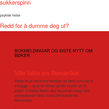
sukkerspinn
psykisk helse
Redd for å dumme deg ut?
BOKMELDINGAR OG SISTE NYTT OM
BØKER
Ville fakta om Romarriket
Visste du at romarane kanskje var betre enn oss til
å byggja – og at ein keisar gjorde hesten sin til
prest? Forfattar Martin Aas byr på ein haug med
overraskande fakta i boka
Det kuleste fra
Romerriket
.