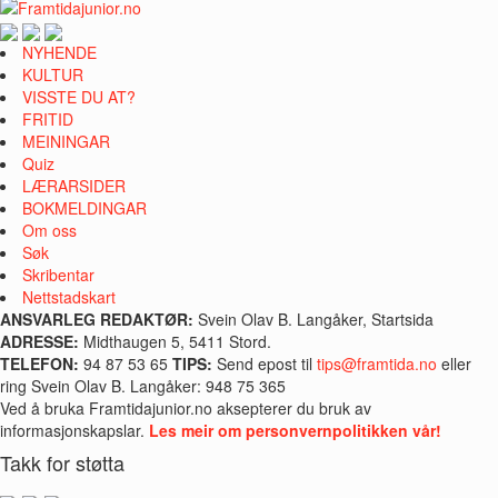
NYHENDE
KULTUR
VISSTE DU AT?
FRITID
MEININGAR
Quiz
LÆRARSIDER
BOKMELDINGAR
Om oss
Søk
Skribentar
Nettstadskart
ANSVARLEG REDAKTØR:
Svein Olav B. Langåker, Startsida
ADRESSE:
Midthaugen 5, 5411 Stord.
TELEFON:
94 87 53 65
TIPS:
Send epost til
tips@framtida.no
eller
ring Svein Olav B. Langåker: 948 75 365
Ved å bruka Framtidajunior.no aksepterer du bruk av
informasjonskapslar.
Les meir om personvernpolitikken vår!
Takk for støtta