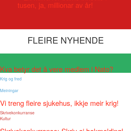
tusen, ja, millionar av år!
FLEIRE NYHENDE
Visste du at?
Kva betyr det å vere medlem i Nato?
Krig og fred
Meiningar
Vi treng fleire sjukehus, ikkje meir krig!
Skrivekonkurranse
Kultur
Skrivekonkurranse: Skriv ei bokmelding!