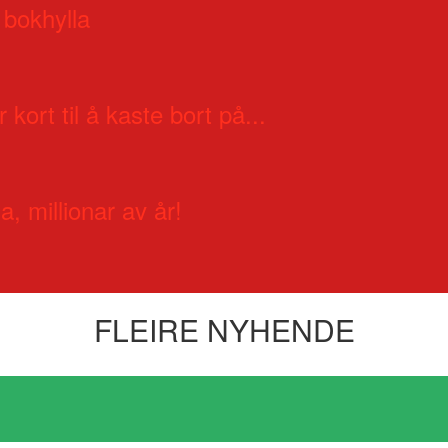
 bokhylla
 kort til å kaste bort på...
a, millionar av år!
FLEIRE NYHENDE