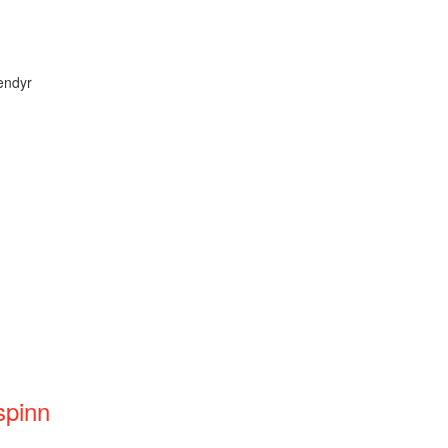
endyr
spinn