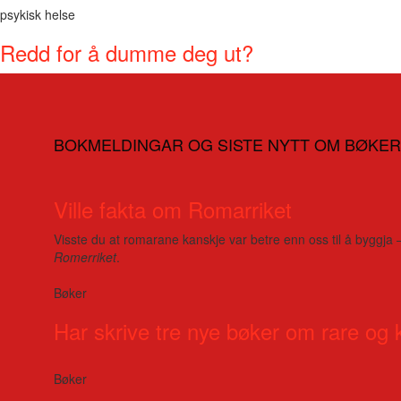
psykisk helse
Redd for å dumme deg ut?
BOKMELDINGAR OG SISTE NYTT OM BØKER
Ville fakta om Romarriket
Visste du at romarane kanskje var betre enn oss til å byggja 
Romerriket
.
Bøker
Har skrive tre nye bøker om rare og 
Bøker