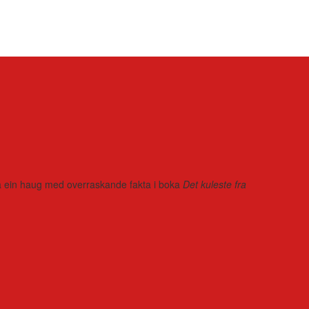
r på ein haug med overraskande fakta i boka
Det kuleste fra