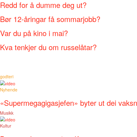
Redd for å dumme deg ut?
Bør 12-åringar få sommarjobb?
Var du på kino i mai?
Kva tenkjer du om russelåtar?
godteri
Nyhende
«Supermegagigasjefen» byter ut dei vaks
Musikk
Kultur