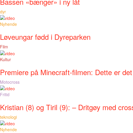
Bassen «bænger» i ny låt
dyr
Nyhende
Løveungar fødd i Dyreparken
Film
Kultur
Premiere på Minecraft-filmen: Dette er det
Motocross
Fritid
Kristian (8) og Tiril (9): – Dritgøy med cros
teknologi
Nyhende