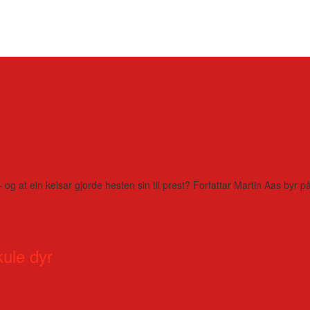
– og at ein keisar gjorde hesten sin til prest? Forfattar Martin Aas by
kule dyr