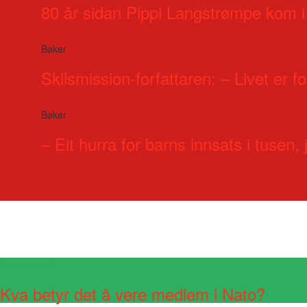
80 år sidan Pippi Langstrømpe kom i
Bøker
Skilsmission-forfattaren: – Livet er for
Bøker
– Eit hurra for barns innsats i tusen, j
Visste du at?
Kva betyr det å vere medlem i Nato?