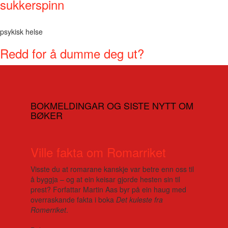
sukkerspinn
psykisk helse
Redd for å dumme deg ut?
BOKMELDINGAR OG SISTE NYTT OM
BØKER
Ville fakta om Romarriket
Visste du at romarane kanskje var betre enn oss til
å byggja – og at ein keisar gjorde hesten sin til
prest? Forfattar Martin Aas byr på ein haug med
overraskande fakta i boka
Det kuleste fra
Romerriket
.