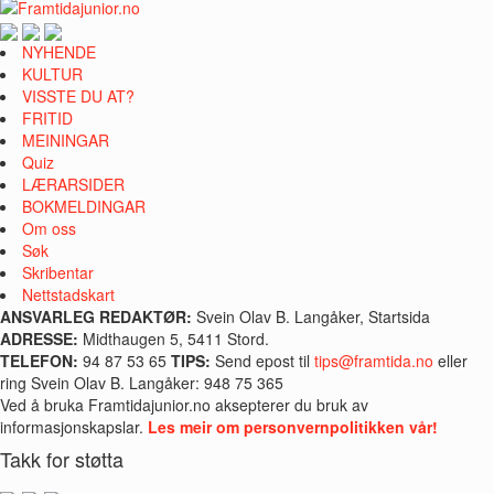
NYHENDE
KULTUR
VISSTE DU AT?
FRITID
MEININGAR
Quiz
LÆRARSIDER
BOKMELDINGAR
Om oss
Søk
Skribentar
Nettstadskart
ANSVARLEG REDAKTØR:
Svein Olav B. Langåker, Startsida
ADRESSE:
Midthaugen 5, 5411 Stord.
TELEFON:
94 87 53 65
TIPS:
Send epost til
tips@framtida.no
eller
ring Svein Olav B. Langåker: 948 75 365
Ved å bruka Framtidajunior.no aksepterer du bruk av
informasjonskapslar.
Les meir om personvernpolitikken vår!
Takk for støtta