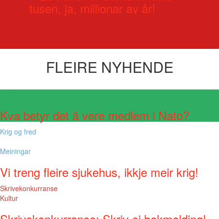
tusen, ja, millionar av år!
FLEIRE NYHENDE
Visste du at?
Kva betyr det å vere medlem i Nato?
Krig og fred
Meiningar
Vi treng fleire sjukehus, ikkje meir krig!
Skrivekonkurranse
Kultur
Skrivekonkurranse: Skriv ei bokmelding!