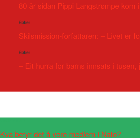
80 år sidan Pippi Langstrømpe kom i
Bøker
Skilsmission-forfattaren: – Livet er for
Bøker
– Eit hurra for barns innsats i tusen, j
Visste du at?
Kva betyr det å vere medlem i Nato?