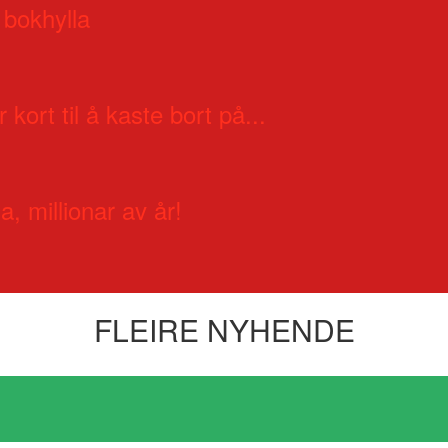
 bokhylla
 kort til å kaste bort på...
a, millionar av år!
FLEIRE NYHENDE