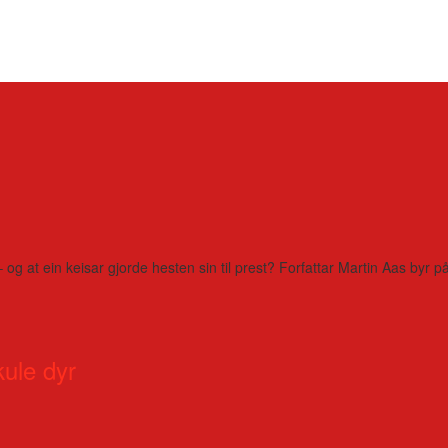
– og at ein keisar gjorde hesten sin til prest? Forfattar Martin Aas by
kule dyr