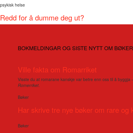
psykisk helse
Redd for å dumme deg ut?
BOKMELDINGAR OG SISTE NYTT OM BØKER
Ville fakta om Romarriket
Visste du at romarane kanskje var betre enn oss til å byggja 
Romerriket
.
Bøker
Har skrive tre nye bøker om rare og 
Bøker