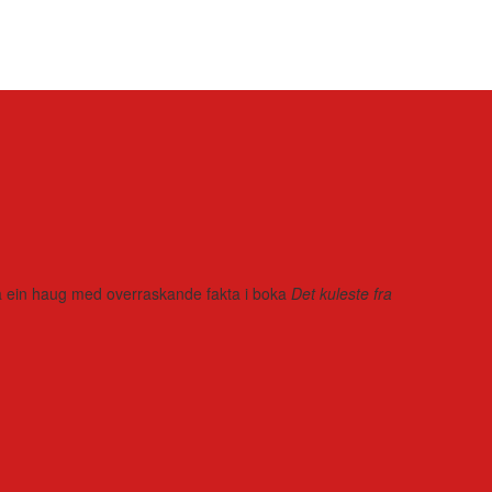
r på ein haug med overraskande fakta i boka
Det kuleste fra