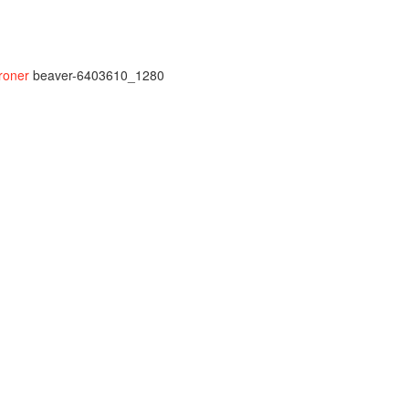
roner
beaver-6403610_1280