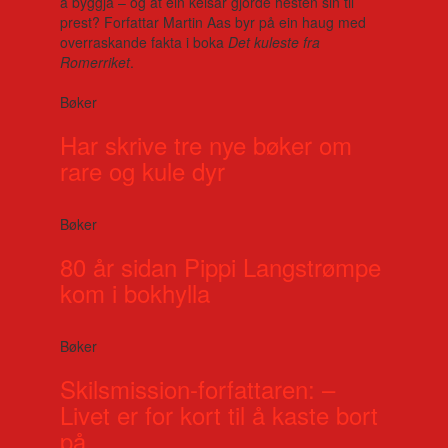
å byggja – og at ein keisar gjorde hesten sin til
prest? Forfattar Martin Aas byr på ein haug med
overraskande fakta i boka
Det kuleste fra
Romerriket
.
Bøker
Har skrive tre nye bøker om
rare og kule dyr
Bøker
80 år sidan Pippi Langstrømpe
kom i bokhylla
Bøker
Skilsmission-forfattaren: –
Livet er for kort til å kaste bort
på...