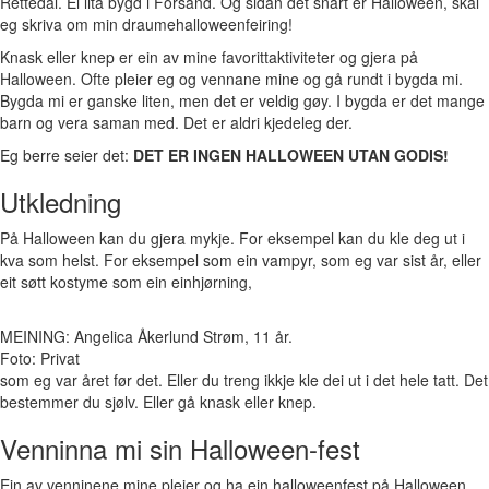
Rettedal. Ei lita bygd i Forsand. Og sidan det snart er Halloween, skal
eg skriva om min draumehalloweenfeiring!
Knask eller knep er ein av mine favorittaktiviteter og gjera på
Halloween. Ofte pleier eg og vennane mine og gå rundt i bygda mi.
Bygda mi er ganske liten, men det er veldig gøy. I bygda er det mange
barn og vera saman med. Det er aldri kjedeleg der.
Eg berre seier det:
DET ER INGEN HALLOWEEN UTAN GODIS!
Utkledning
På Halloween kan du gjera mykje. For eksempel kan du kle deg ut i
kva som helst. For eksempel som ein vampyr, som eg var sist år, eller
eit søtt kostyme som ein einhjørning,
MEINING: Angelica Åkerlund Strøm, 11 år.
Foto: Privat
som eg var året før det. Eller du treng ikkje kle dei ut i det hele tatt. Det
bestemmer du sjølv. Eller gå knask eller knep.
Venninna mi sin Halloween-fest
Ein av venninene mine pleier og ha ein halloweenfest på Halloween.