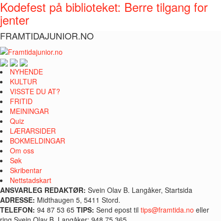
Kodefest på biblioteket: Berre tilgang for
jenter
FRAMTIDAJUNIOR.NO
NYHENDE
KULTUR
VISSTE DU AT?
FRITID
MEININGAR
Quiz
LÆRARSIDER
BOKMELDINGAR
Om oss
Søk
Skribentar
Nettstadskart
ANSVARLEG REDAKTØR:
Svein Olav B. Langåker, Startsida
ADRESSE:
Midthaugen 5, 5411 Stord.
TELEFON:
94 87 53 65
TIPS:
Send epost til
tips@framtida.no
eller
ring Svein Olav B. Langåker: 948 75 365