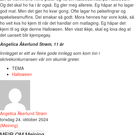
Og det skal ho ha i år også. Eg gler meg allereie. Eg håpar at ho lagar
god mat. Men det gjer ho kvar gong. Ofte lagar ho pølsefingrar og
spøkelsesmuffins. Dei smakar så godt. Mora hennes har vore kokk, så
ho veit kva ho kjem til når det handlar om matlaging. Eg håpar det
kjem til og skje denne Halloween. Men visst ikkje, skal eg lova deg at
det uansett blir kjempegøy.
Angelica Åkerlund Strøm, 11 år
Innlegget er eitt av fleire gode innlegg som kom inn i
skrivekonkurransen vår om skumle greier.
TEMA
Halloween
Angelica Åkerlund Strøm
torsdag 24. oktober 2024
(Meining)
MEIR OM Meining