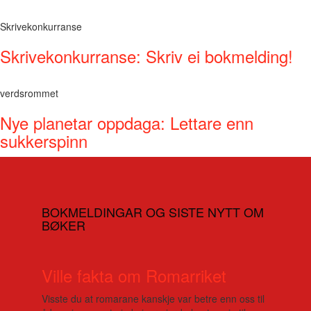
Skrivekonkurranse
Skrivekonkurranse: Skriv ei bokmelding!
verdsrommet
Nye planetar oppdaga: Lettare enn
sukkerspinn
BOKMELDINGAR OG SISTE NYTT OM
BØKER
Ville fakta om Romarriket
Visste du at romarane kanskje var betre enn oss til