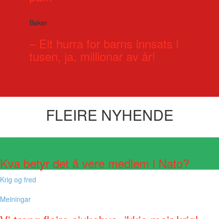
Bøker
– Eit hurra for barns innsats i
tusen, ja, millionar av år!
FLEIRE NYHENDE
Visste du at?
Kva betyr det å vere medlem i Nato?
Krig og fred
Meiningar