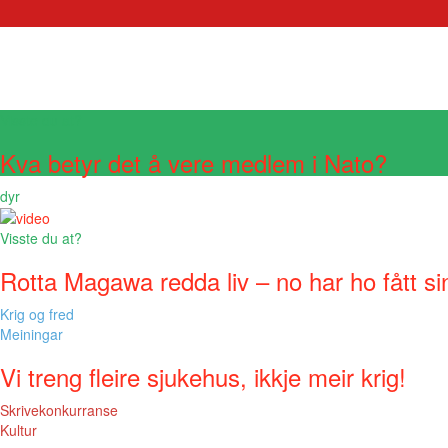
Visste du at?
Kva betyr det å vere medlem i Nato?
dyr
Visste du at?
Rotta Magawa redda liv – no har ho fått si
Krig og fred
Meiningar
Vi treng fleire sjukehus, ikkje meir krig!
Skrivekonkurranse
Kultur