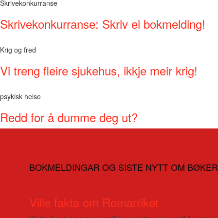
Skrivekonkurranse
Skrivekonkurranse: Skriv ei bokmelding!
Krig og fred
Vi treng fleire sjukehus, ikkje meir krig!
psykisk helse
Redd for å dumme deg ut?
BOKMELDINGAR OG SISTE NYTT OM BØKER
Ville fakta om Romarriket