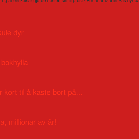
– og at ein keisar gjorde hesten sin til prest? Forfattar Martin Aas by
kule dyr
 bokhylla
 kort til å kaste bort på...
a, millionar av år!