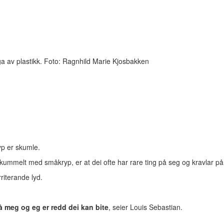
a av plastikk. Foto: Ragnhild Marie Kjosbakken
p er skumle.
skummelt med småkryp, er at dei ofte har rare ting på seg og kravlar på
rriterande lyd.
på meg og eg er redd dei kan bite
, seier Louis Sebastian.