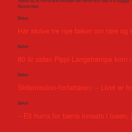
Visste du at romarane kanskje var betre enn oss til å byggja 
Romerriket
.
Bøker
Har skrive tre nye bøker om rare og 
Bøker
80 år sidan Pippi Langstrømpe kom i
Bøker
Skilsmission-forfattaren: – Livet er for
Bøker
– Eit hurra for barns innsats i tusen, j