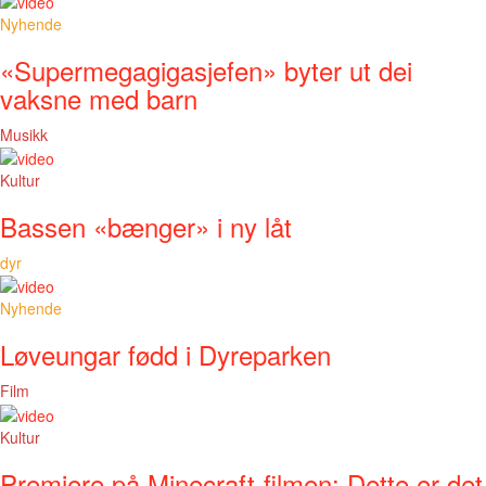
Nyhende
«Supermegagigasjefen» byter ut dei
vaksne med barn
Musikk
Kultur
Bassen «bænger» i ny låt
dyr
Nyhende
Løveungar fødd i Dyreparken
Film
Kultur
Premiere på Minecraft-filmen: Dette er det