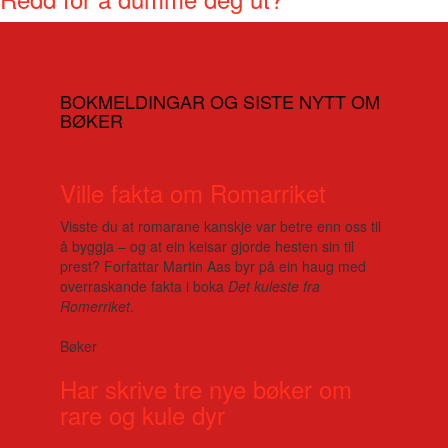
BOKMELDINGAR OG SISTE NYTT OM
BØKER
Ville fakta om Romarriket
Visste du at romarane kanskje var betre enn oss til
å byggja – og at ein keisar gjorde hesten sin til
prest? Forfattar Martin Aas byr på ein haug med
overraskande fakta i boka
Det kuleste fra
Romerriket
.
Bøker
Har skrive tre nye bøker om
rare og kule dyr