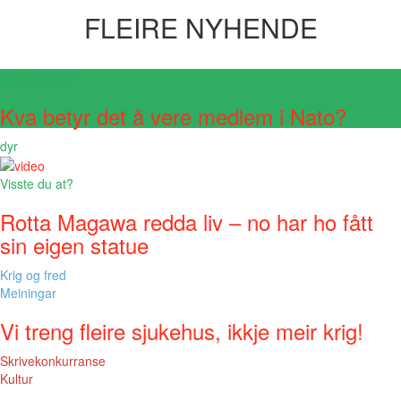
FLEIRE NYHENDE
Visste du at?
Kva betyr det å vere medlem i Nato?
dyr
Visste du at?
Rotta Magawa redda liv – no har ho fått
sin eigen statue
Krig og fred
Meiningar
Vi treng fleire sjukehus, ikkje meir krig!
Skrivekonkurranse
Kultur