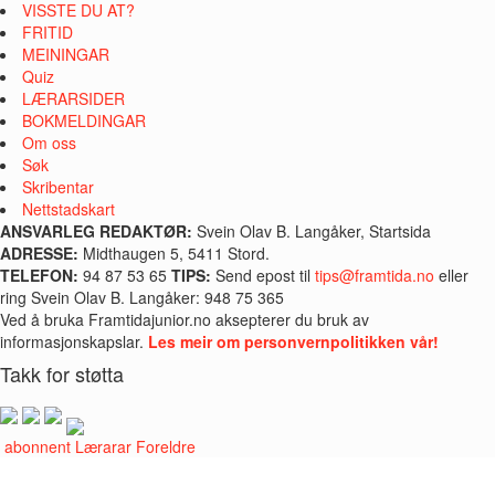
VISSTE DU AT?
FRITID
MEININGAR
Quiz
LÆRARSIDER
BOKMELDINGAR
Om oss
Søk
Skribentar
Nettstadskart
ANSVARLEG REDAKTØR:
Svein Olav B. Langåker, Startsida
ADRESSE:
Midthaugen 5, 5411 Stord.
TELEFON:
94 87 53 65
TIPS:
Send epost til
tips@framtida.no
eller
ring Svein Olav B. Langåker: 948 75 365
Ved å bruka Framtidajunior.no aksepterer du bruk av
informasjonskapslar.
Les meir om personvernpolitikken vår!
Takk for støtta
i abonnent
Lærarar
Foreldre