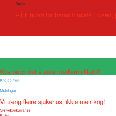
Bøker
– Eit hurra for barns innsats i tusen, j
Visste du at?
Kva betyr det å vere medlem i Nato?
Krig og fred
Meiningar
Vi treng fleire sjukehus, ikkje meir krig!
Skrivekonkurranse
Kultur