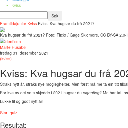
Kviss
Framtidajunior
Kviss
Kviss: Kva hugsar du frå 2021?
Kva hugsar du frå 2021? Foto: Flickr / Gage Skidmore, CC BY-SA 2.0-l
Marte Husabø
fredag 31. desember 2021
(kviss)
Kviss: Kva hugsar du frå 2
Straks nytt år, straks nye moglegheiter. Men først må me ta ein titt tilb
For kva av det som skjedde i 2021 hugsar du
eigentleg
? Me har tatt os
Lukke til og godt nytt år!
Start quiz
Resultat: