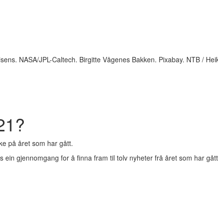
isens. NASA/JPL-Caltech. Birgitte Vågenes Bakken. Pixabay. NTB / Heik
021?
ake på året som har gått.
s ein gjennomgang for å finna fram til tolv nyheter frå året som har gått