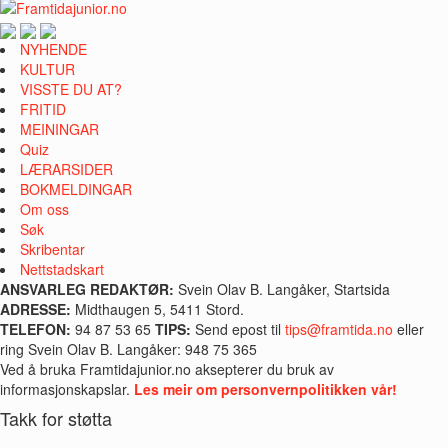
NYHENDE
KULTUR
VISSTE DU AT?
FRITID
MEININGAR
Quiz
LÆRARSIDER
BOKMELDINGAR
Om oss
Søk
Skribentar
Nettstadskart
ANSVARLEG REDAKTØR:
Svein Olav B. Langåker, Startsida
ADRESSE:
Midthaugen 5, 5411 Stord.
TELEFON:
94 87 53 65
TIPS:
Send epost til
tips@framtida.no
eller
ring Svein Olav B. Langåker: 948 75 365
Ved å bruka Framtidajunior.no aksepterer du bruk av
informasjonskapslar.
Les meir om personvernpolitikken vår!
Takk for støtta