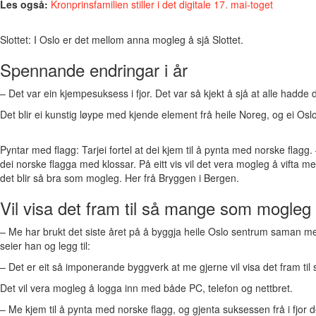
Les også:
Kronprinsfamilien stiller i det digitale 17. mai-toget
Slottet: I Oslo er det mellom anna mogleg å sjå Slottet.
Spennande endringar i år
– Det var ein kjempesuksess i fjor. Det var så kjekt å sjå at alle hadde d
Det blir ei kunstig løype med kjende element frå heile Noreg, og ei Oslo-
Pyntar med flagg: Tarjei fortel at dei kjem til å pynta med norske flagg
dei norske flagga med klossar. På eitt vis vil det vera mogleg å vifta med
det blir så bra som mogleg. Her frå Bryggen i Bergen.
Vil visa det fram til så mange som mogleg
– Me har brukt det siste året på å byggja heile Oslo sentrum saman m
seier han og legg til:
– Det er eit så imponerande byggverk at me gjerne vil visa det fram t
Det vil vera mogleg å logga inn med både PC, telefon og nettbret.
– Me kjem til å pynta med norske flagg, og gjenta suksessen frå i fjor der