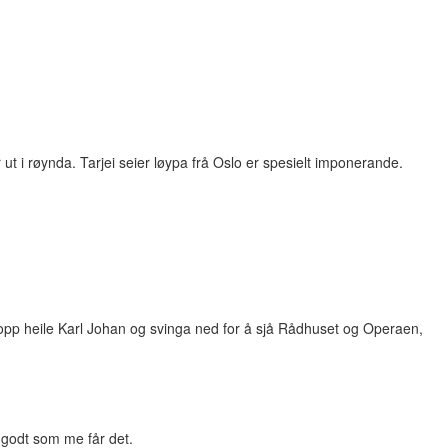
 ut i røynda. Tarjei seier løypa frå Oslo er spesielt imponerande.
opp heile Karl Johan og svinga ned for å sjå Rådhuset og Operaen,
å godt som me får det.