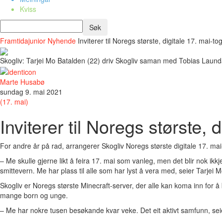
Kviss
Framtidajunior
Nyhende
Inviterer til Noregs største, digitale 17. mai-t
Skogliv: Tarjei Mo Batalden (22) driv Skogliv saman med Tobias Laundal 
Marte Husabø
sundag 9. mai 2021
(17. mai)
Inviterer til Noregs største, 
For andre år på rad, arrangerer Skogliv Noregs største digitale 17. mai-
– Me skulle gjerne likt å feira 17. mai som vanleg, men det blir nok ikk
smittevern. Me har plass til alle som har lyst å vera med, seier Tarjei M
Skogliv er Noregs største Minecraft-server, der alle kan koma inn for å
mange born og unge.
– Me har nokre tusen besøkande kvar veke. Det eit aktivt samfunn, seie