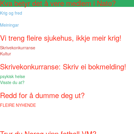
Kva betyr det å vere medlem i Nato?
Krig og fred
Meiningar
Vi treng fleire sjukehus, ikkje meir krig!
Skrivekonkurranse
Kultur
Skrivekonkurranse: Skriv ei bokmelding!
psykisk helse
Visste du at?
Redd for å dumme deg ut?
FLEIRE NYHENDE
Trur du Noreg vinn fotball-VM?