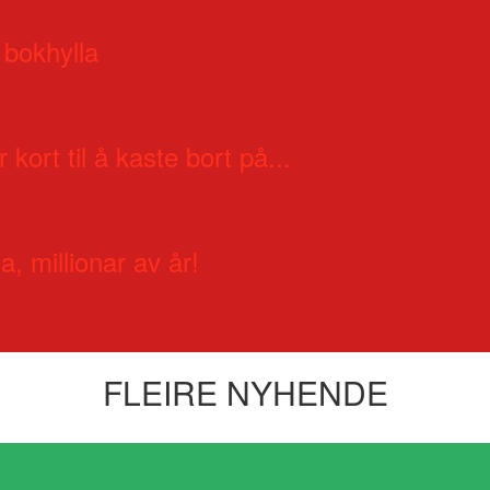
 bokhylla
 kort til å kaste bort på...
a, millionar av år!
FLEIRE NYHENDE