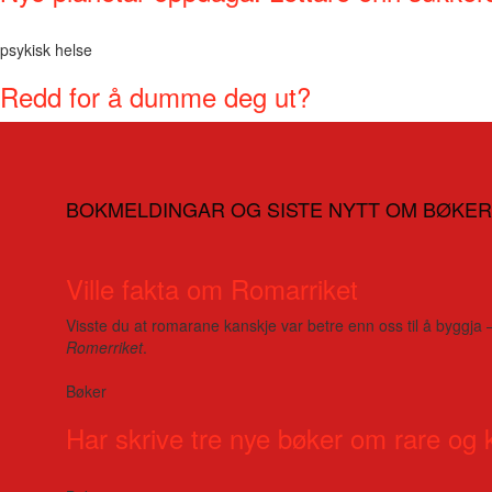
psykisk helse
Redd for å dumme deg ut?
BOKMELDINGAR OG SISTE NYTT OM BØKER
Ville fakta om Romarriket
Visste du at romarane kanskje var betre enn oss til å byggja 
Romerriket
.
Bøker
Har skrive tre nye bøker om rare og 