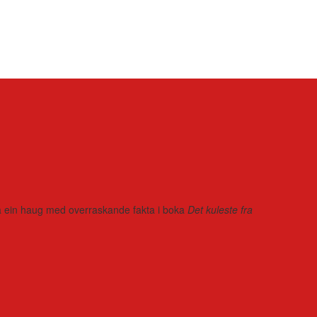
r på ein haug med overraskande fakta i boka
Det kuleste fra