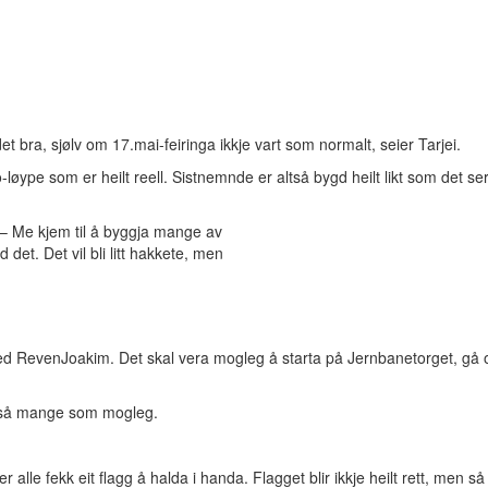
et bra, sjølv om 17.mai-feiringa ikkje vart som normalt, seier Tarjei.
løype som er heilt reell. Sistnemnde er altså bygd heilt likt som det ser
. – Me kjem til å byggja mange av
 det. Det vil bli litt hakkete, men
ed RevenJoakim. Det skal vera mogleg å starta på Jernbanetorget, gå 
il så mange som mogleg.
 alle fekk eit flagg å halda i handa. Flagget blir ikkje heilt rett, men s