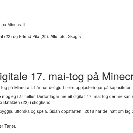
og på Minecraft
(22) og Erlend Pilø (25). Alle foto: Skogliv
digitale 17. mai-tog på Minecr
tog på Minecraft. I år har dei gjort fleire oppjusteringar på kapasiteten
je mogleg i år heller. Derfor lagar me eit digitalt 17. mai-tog der me ka
o Batalden (22) i skogliv.no.
 byggja, utforska og spela. Sidan oppstarten i 2018 har dei hatt om lag
r Tarjei.