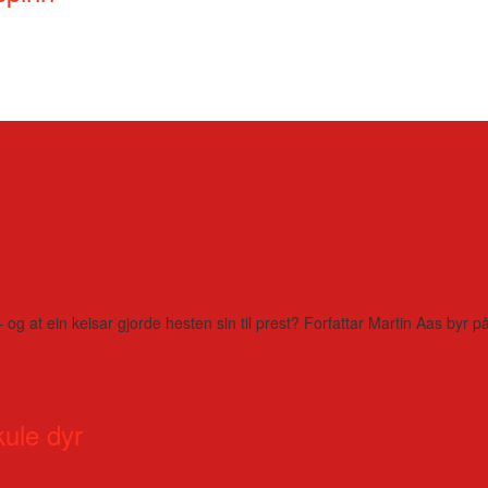
– og at ein keisar gjorde hesten sin til prest? Forfattar Martin Aas by
kule dyr