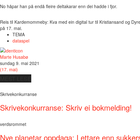
No håpar han på endå fleire deltakarar enn dei hadde i fjor.
Reis til Kardemommeby: Kva med ein digital tur til Kristiansand og Dyr
på 17. mai.
TEMA
dataspel
Marte Husabø
sundag 9. mai 2021
(17. mai)
MEST LESE
Skrivekonkurranse
Skrivekonkurranse: Skriv ei bokmelding!
verdsrommet
Nye planetar oppdaga: Lettare enn sukker