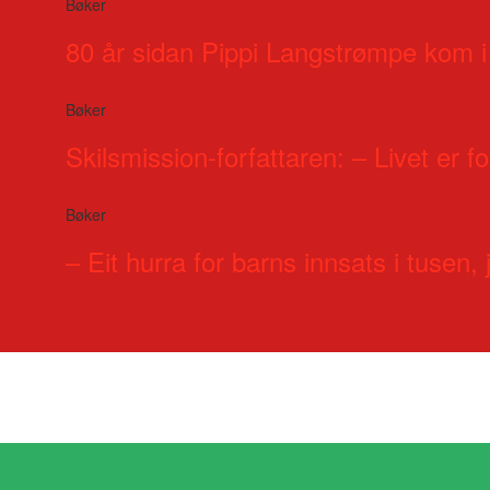
Bøker
80 år sidan Pippi Langstrømpe kom i
Bøker
Skilsmission-forfattaren: – Livet er for
Bøker
– Eit hurra for barns innsats i tusen, j
Visste du at?