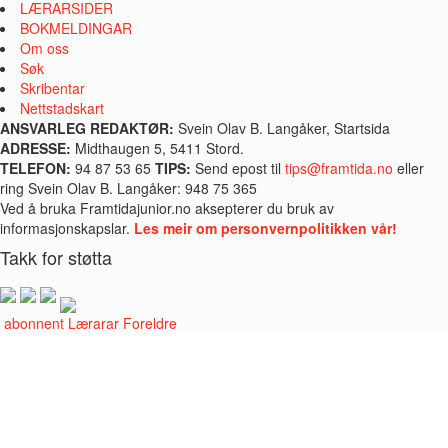
LÆRARSIDER
BOKMELDINGAR
Om oss
Søk
Skribentar
Nettstadskart
ANSVARLEG REDAKTØR:
Svein Olav B. Langåker, Startsida
ADRESSE:
Midthaugen 5, 5411 Stord.
TELEFON:
94 87 53 65
TIPS:
Send epost til
tips@framtida.no
eller
ring Svein Olav B. Langåker: 948 75 365
Ved å bruka Framtidajunior.no aksepterer du bruk av
informasjonskapslar.
Les meir om personvernpolitikken vår!
Takk for støtta
i abonnent
Lærarar
Foreldre