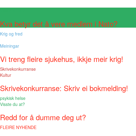
Visste du at?
Kva betyr det å vere medlem i Nato?
Krig og fred
Meiningar
Vi treng fleire sjukehus, ikkje meir krig!
Skrivekonkurranse
Kultur
Skrivekonkurranse: Skriv ei bokmelding!
psykisk helse
Visste du at?
Redd for å dumme deg ut?
FLEIRE NYHENDE