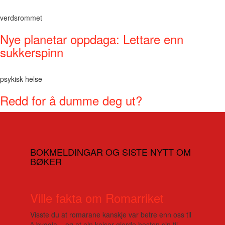
verdsrommet
Nye planetar oppdaga: Lettare enn
sukkerspinn
psykisk helse
Redd for å dumme deg ut?
BOKMELDINGAR OG SISTE NYTT OM
BØKER
Ville fakta om Romarriket
Visste du at romarane kanskje var betre enn oss til
å byggja – og at ein keisar gjorde hesten sin til