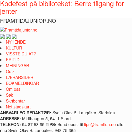
Kodefest på biblioteket: Berre tilgang for
jenter
FRAMTIDAJUNIOR.NO
NYHENDE
KULTUR
VISSTE DU AT?
FRITID
MEININGAR
Quiz
LÆRARSIDER
BOKMELDINGAR
Om oss
Søk
Skribentar
Nettstadskart
ANSVARLEG REDAKTØR:
Svein Olav B. Langåker, Startsida
ADRESSE:
Midthaugen 5, 5411 Stord.
TELEFON:
94 87 53 65
TIPS:
Send epost til
tips@framtida.no
eller
ring Svein Olav B. Langåker: 948 75 365