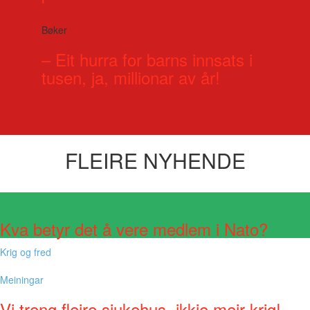
Bøker
– Eit hurra for barns innsats i
tusen, ja, millionar av år!
FLEIRE NYHENDE
Visste du at?
Kva betyr det å vere medlem i Nato?
Krig og fred
Meiningar
Vi treng fleire sjukehus, ikkje meir krig!