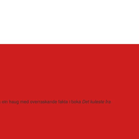
r på ein haug med overraskande fakta i boka
Det kuleste fra