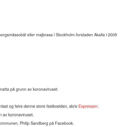
alborgsmässobål eller majbrasa i Stockholm-forstaden Akalla i 2005
natta på grunn av koronaviruset.
last og feire denne store festkvelden, skriv
Expressen.
 av koronaviruset.
r i kommunen, Philip Sandberg på Facebook.