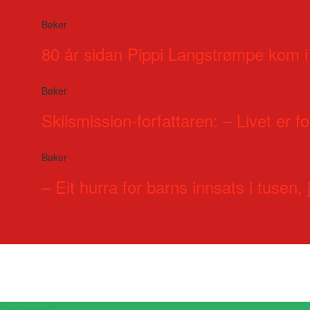
Bøker
80 år sidan Pippi Langstrømpe kom i
Bøker
Skilsmission-forfattaren: – Livet er for
Bøker
– Eit hurra for barns innsats i tusen, j
Visste du at?