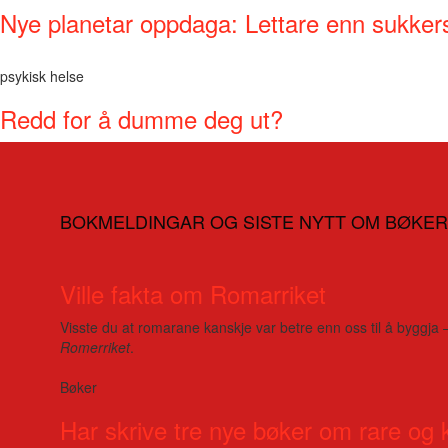
Nye planetar oppdaga: Lettare enn sukker
psykisk helse
Redd for å dumme deg ut?
BOKMELDINGAR OG SISTE NYTT OM BØKER
Ville fakta om Romarriket
Visste du at romarane kanskje var betre enn oss til å byggja 
Romerriket
.
Bøker
Har skrive tre nye bøker om rare og 