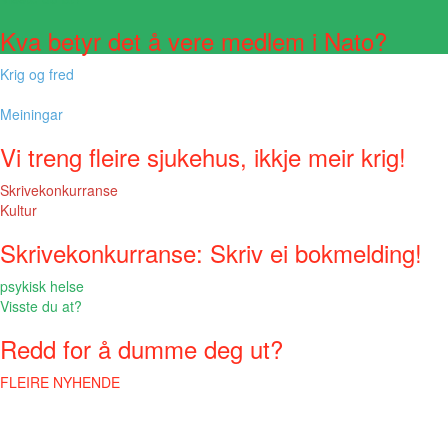
Kva betyr det å vere medlem i Nato?
Krig og fred
Meiningar
Vi treng fleire sjukehus, ikkje meir krig!
Skrivekonkurranse
Kultur
Skrivekonkurranse: Skriv ei bokmelding!
psykisk helse
Visste du at?
Redd for å dumme deg ut?
FLEIRE NYHENDE