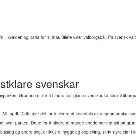
il – kvelden og natta før 1. mai. Bilete viser valborgsbål. På svensk v
stklare svenskar
parken. Grunnen er for å hindre festlglade svenskar i å feire Valborgs
0. april. Dette gjer dei for å hindre at tusentals av ungdomar skal sam
el over parken. Dette for å hindre at mange ungdomar møtast på grunn
vblåsing og andre ting, er ikkje ei hyggeleg oppleving, skriv styreleia