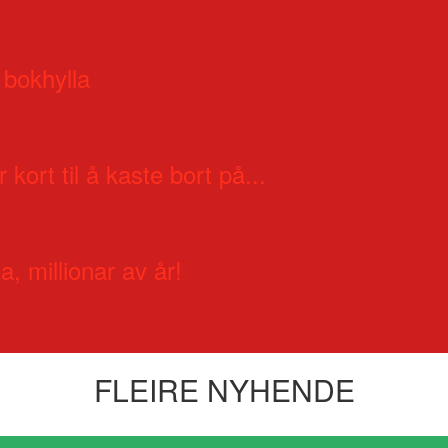
 bokhylla
 kort til å kaste bort på...
a, millionar av år!
FLEIRE NYHENDE