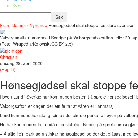
Kviss
Framtidajunior
Nyhende
Hønsegjødsel skal stoppe festklare svenskar
Valborgsnatta markerast i Sverige på Valborgsmässoafton, eller 30. apr
(Foto: Wikipedia/Kotoviski/CC BY 2.5)
Christian
onsdag 29. april 2020
(Høgtid)
Hønsegjødsel skal stoppe fe
I byen Lund i Sverige har kommunen bestemt å spreie hønsegjødsel i by
Valborgsafton er dagen der ein feirar at våren er i anmarsj.
Lund kommune har stengt ein av dei største parkane i byen på valborg, 3
No har kommunen tatt endå ei beslutning. Nemleg å spreie hønsegjøds
– Å sitje i ein park som stinkar hønsegjødsel og der det blåsast med lø