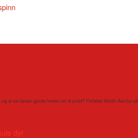
spinn
– og at ein keisar gjorde hesten sin til prest? Forfattar Martin Aas by
kule dyr