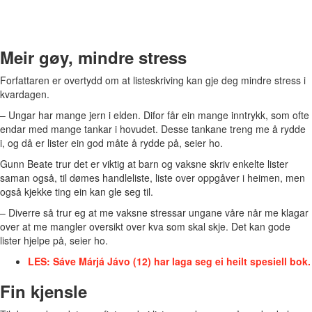
Meir gøy, mindre stress
Forfattaren er overtydd om at listeskriving kan gje deg mindre stress i
kvardagen.
–
Ungar har mange jern i elden. Difor får ein mange inntrykk, som ofte
endar med mange tankar i hovudet. Desse tankane treng me å rydde
i, og då er lister ein god måte å rydde på, seier ho.
Gunn Beate trur det er viktig at barn og vaksne skriv enkelte lister
saman også, til dømes handleliste, liste over oppgåver i heimen, men
også kjekke ting ein kan gle seg til.
–
Diverre så trur eg at me vaksne stressar ungane våre når me klagar
over at me mangler oversikt over kva som skal skje. Det kan gode
lister hjelpe på, seier ho.
LES: Sáve Márjá Jávo (12) har laga seg ei heilt spesiell bok.
Fin kjensle