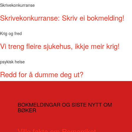
Skrivekonkurranse
Skrivekonkurranse: Skriv ei bokmelding!
Krig og fred
Vi treng fleire sjukehus, ikkje meir krig!
psykisk helse
Redd for å dumme deg ut?
BOKMELDINGAR OG SISTE NYTT OM
BØKER
Ville fakta om Romarriket