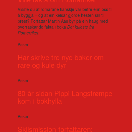
Visste du at romarane kanskje var betre enn oss til
å byggja – og at ein keisar gjorde hesten sin til
prest? Forfattar Martin Aas byr på ein haug med
overraskande fakta i boka
Det kuleste fra
Romerriket
.
Bøker
Har skrive tre nye bøker om
rare og kule dyr
Bøker
80 år sidan Pippi Langstrømpe
kom i bokhylla
Bøker
Skilsmission-forfattaren: –