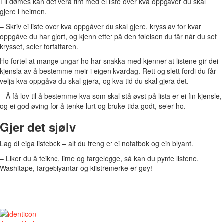
Til dømes kan det vera fint med ei liste over kva oppgåver du skal
gjere i heimen.
–
Skriv ei liste over kva oppgåver du skal gjere, kryss av for kvar
oppgåve du har gjort, og kjenn etter på den følelsen du får når du set
krysset, seier forfattaren.
Ho fortel at mange ungar ho har snakka med kjenner at listene gir dei
kjensla av å bestemme meir i eigen kvardag. Rett og slett fordi du får
velja kva oppgåva du skal gjera, og kva tid du skal gjera det.
–
Å få lov til å bestemme kva som skal stå øvst på lista er ei fin kjensle,
og ei god øving for å tenke lurt og bruke tida godt, seier ho.
Gjer det sjølv
Lag di eiga listebok – alt du treng er ei notatbok og ein blyant.
–
Liker du å teikne, lime og fargelegge, så kan du pynte listene.
Washitape, fargeblyantar og klistremerke er gøy!