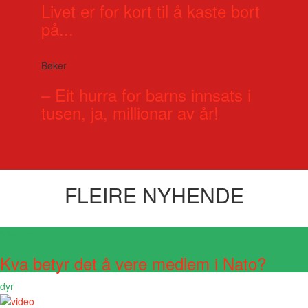
Livet er for kort til å kaste bort
på...
Bøker
– Eit hurra for barns innsats i
tusen, ja, millionar av år!
FLEIRE NYHENDE
Visste du at?
Kva betyr det å vere medlem i Nato?
dyr