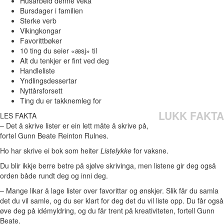
Husarbeid denne veka
Bursdager i familien
Sterke verb
Vikingkongar
Favorittbøker
10 ting du seier «æsj» til
Alt du tenkjer er fint ved deg
Handleliste
Yndlingsdessertar
Nyttårsforsett
Ting du er takknemleg for
LUKK FAKTA
LES FAKTA
– Det å skrive lister er ein lett måte å skrive på,
fortel Gunn Beate Reinton Rulnes.
Ho har skrive ei bok som heiter
Listelykke
for vaksne.
Du blir ikkje berre betre på sjølve skrivinga, men listene gir deg også
orden både rundt deg og inni deg.
–
Mange likar å lage lister over favorittar og ønskjer. Slik får du samla
det du vil samle, og du ser klart for deg det du vil liste opp. Du får også
øve deg på id
é
myldring, og du får trent på kreativiteten, fortell Gunn
Beate.