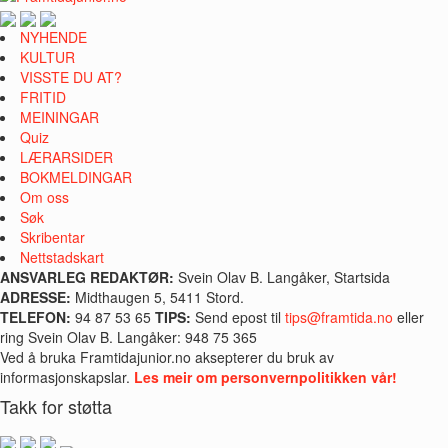
NYHENDE
KULTUR
VISSTE DU AT?
FRITID
MEININGAR
Quiz
LÆRARSIDER
BOKMELDINGAR
Om oss
Søk
Skribentar
Nettstadskart
ANSVARLEG REDAKTØR:
Svein Olav B. Langåker, Startsida
ADRESSE:
Midthaugen 5, 5411 Stord.
TELEFON:
94 87 53 65
TIPS:
Send epost til
tips@framtida.no
eller
ring Svein Olav B. Langåker: 948 75 365
Ved å bruka Framtidajunior.no aksepterer du bruk av
informasjonskapslar.
Les meir om personvernpolitikken vår!
Takk for støtta