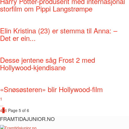
Harry Potter-produsent med internasjonal
storfilm om Pippi Langstrømpe
Elin Kristina (23) er stemma til Anna: –
Det er ein...
Desse jentene såg Frost 2 med
Hollywood-kjendisane
«Snøsøsteren» blir Hollywood-film
1
...
4
5
6
Page 5 of 6
FRAMTIDAJUNIOR.NO