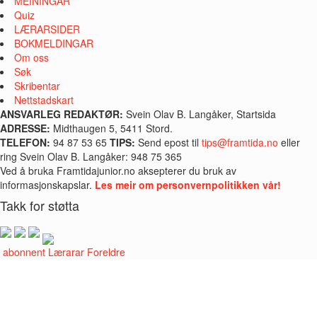
MEININGAR
Quiz
LÆRARSIDER
BOKMELDINGAR
Om oss
Søk
Skribentar
Nettstadskart
ANSVARLEG REDAKTØR:
Svein Olav B. Langåker, Startsida
ADRESSE:
Midthaugen 5, 5411 Stord.
TELEFON:
94 87 53 65
TIPS:
Send epost til
tips@framtida.no
eller
ring Svein Olav B. Langåker: 948 75 365
Ved å bruka Framtidajunior.no aksepterer du bruk av
informasjonskapslar.
Les meir om personvernpolitikken vår!
Takk for støtta
i abonnent
Lærarar
Foreldre