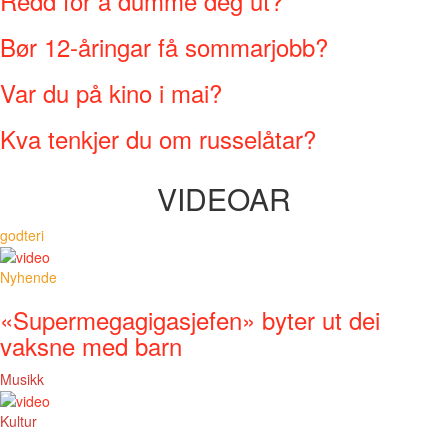
Redd for å dumme deg ut?
Bør 12-åringar få sommarjobb?
Var du på kino i mai?
Kva tenkjer du om russelåtar?
VIDEOAR
godteri
Nyhende
«Supermegagigasjefen» byter ut dei
vaksne med barn
Musikk
Kultur