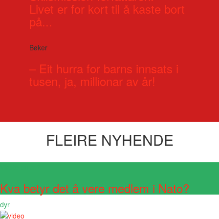
Livet er for kort til å kaste bort
på...
Bøker
– Eit hurra for barns innsats i
tusen, ja, millionar av år!
FLEIRE NYHENDE
Visste du at?
Kva betyr det å vere medlem i Nato?
dyr