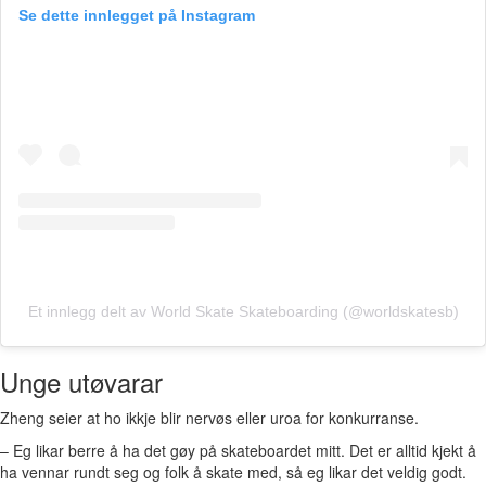
Se dette innlegget på Instagram
Et innlegg delt av World Skate Skateboarding (@worldskatesb)
Unge utøvarar
Zheng seier at ho ikkje blir nervøs eller uroa for konkurranse.
– Eg likar berre å ha det gøy på skateboardet mitt. Det er alltid kjekt å
ha vennar rundt seg og folk å skate med, så eg likar det veldig godt.