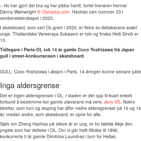
– Ho har gjort det bra og har jobba hardt, fortel trenaren hennar
Danny Wainwright
til Olympics.com
. Haohao vart nummer 23 i
verdsmeisterskapet i 2023.
I skateboard, som vart OL-grein i 2020, er fleire av deltakarane svært
unge. Thailandske Vareeraya Sukasem er tolv og finske Heili Sirviö er
13.
Tidlegare i Paris-OL tok 14 år gamle Coco Yoshizawa frå Japan
gull i street-konkurransen i skateboard.
GULL: Coco Yoshizawa i aksjon i Paris. 14-åringen kunne seinare juble 
Inga aldersgrense
Det er ingen aldersgrenser i OL. I staden er det opp til kvart enkelt
forbund å bestemme kor gamle utøvarane må vere,
skriv VG
. Nokre
idrettar, som turn og stuping har difor nedre aldersgrenser på 16 og 14
år, medan andre, som skateboard, er opne for alle.
Sjølv om Zheng Haohao på elleve år er ung, er ho faktisk ikkje den
yngste som har delteke i OL. Om vi går heilt tilbake til 1896,
konkurrerte ti år gamle Dimitrios Loundras i turn for Hellas.