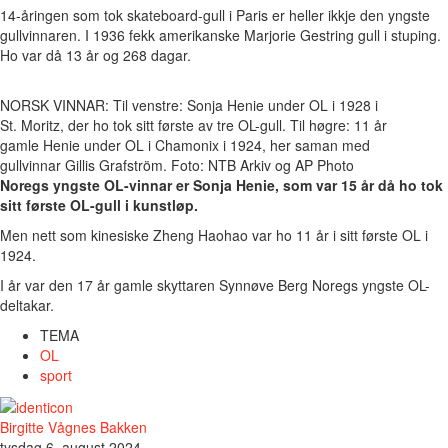
14-åringen som tok skateboard-gull i Paris er heller ikkje den yngste
gullvinnaren. I 1936 fekk amerikanske Marjorie Gestring gull i stuping.
Ho var då 13 år og 268 dagar.
NORSK VINNAR: Til venstre: Sonja Henie under OL i 1928 i
St. Moritz, der ho tok sitt første av tre OL-gull. Til høgre: 11 år
gamle Henie under OL i Chamonix i 1924, her saman med
gullvinnar Gillis Grafström. Foto: NTB Arkiv og AP Photo
Noregs yngste OL-vinnar er Sonja Henie, som var 15 år då ho tok
sitt første OL-gull i kunstløp.
Men nett som kinesiske Zheng Haohao var ho 11 år i sitt første OL i
1924.
I år var den 17 år gamle skyttaren Synnøve Berg Noregs yngste OL-
deltakar.
TEMA
OL
sport
Birgitte Vågnes Bakken
tysdag 6. august 2024