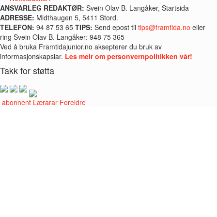
ANSVARLEG REDAKTØR:
Svein Olav B. Langåker, Startsida
ADRESSE:
Midthaugen 5, 5411 Stord.
TELEFON:
94 87 53 65
TIPS:
Send epost til
tips@framtida.no
eller
ring Svein Olav B. Langåker: 948 75 365
Ved å bruka Framtidajunior.no aksepterer du bruk av
informasjonskapslar.
Les meir om personvernpolitikken vår!
Takk for støtta
i abonnent
Lærarar
Foreldre