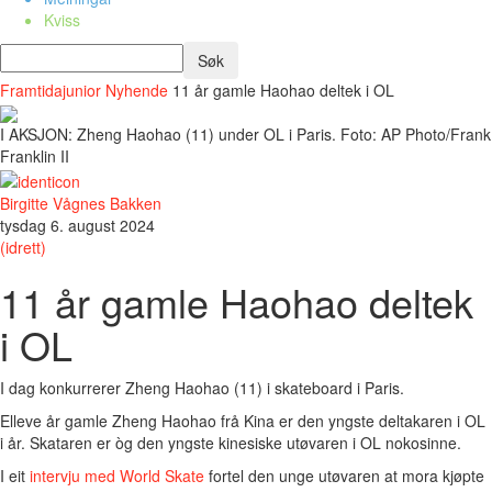
Kviss
Framtidajunior
Nyhende
11 år gamle Haohao deltek i OL
I AKSJON: Zheng Haohao (11) under OL i Paris. Foto: AP Photo/Frank
Franklin II
Birgitte Vågnes Bakken
tysdag 6. august 2024
(idrett)
11 år gamle Haohao deltek
i OL
I dag konkurrerer Zheng Haohao (11) i skateboard i Paris.
Elleve år gamle Zheng Haohao frå Kina er den yngste deltakaren i OL
i år. Skataren er òg den yngste kinesiske utøvaren i OL nokosinne.
I eit
intervju med World Skate
fortel den unge utøvaren at mora kjøpte