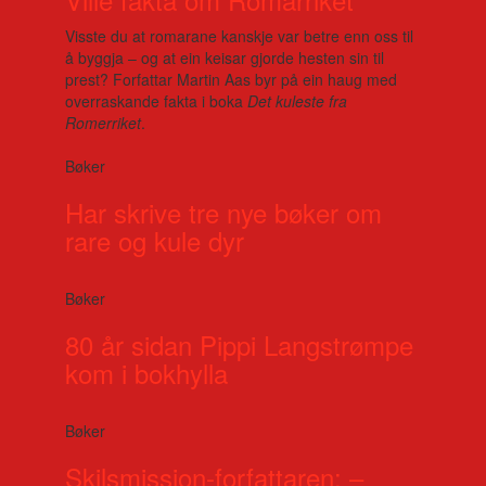
Visste du at romarane kanskje var betre enn oss til
å byggja – og at ein keisar gjorde hesten sin til
prest? Forfattar Martin Aas byr på ein haug med
overraskande fakta i boka
Det kuleste fra
Romerriket
.
Bøker
Har skrive tre nye bøker om
rare og kule dyr
Bøker
80 år sidan Pippi Langstrømpe
kom i bokhylla
Bøker
Skilsmission-forfattaren: –