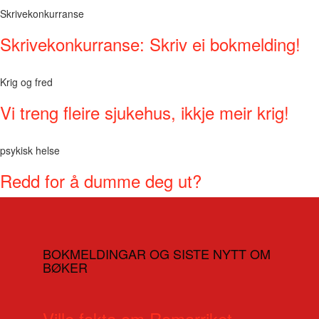
Skrivekonkurranse
Skrivekonkurranse: Skriv ei bokmelding!
Krig og fred
Vi treng fleire sjukehus, ikkje meir krig!
psykisk helse
Redd for å dumme deg ut?
BOKMELDINGAR OG SISTE NYTT OM
BØKER
Ville fakta om Romarriket