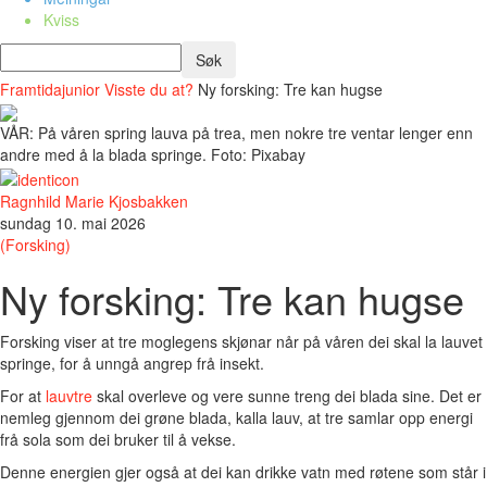
Kviss
Framtidajunior
Visste du at?
Ny forsking: Tre kan hugse
VÅR: På våren spring lauva på trea, men nokre tre ventar lenger enn
andre med å la blada springe. Foto: Pixabay
Ragnhild Marie Kjosbakken
sundag 10. mai 2026
(Forsking)
Ny forsking: Tre kan hugse
Forsking viser at tre moglegens skjønar når på våren dei skal la lauvet
springe, for å unngå angrep frå insekt.
For at
lauvtre
skal overleve og vere sunne treng dei blada sine. Det er
nemleg gjennom dei grøne blada, kalla lauv, at tre samlar opp energi
frå sola som dei bruker til å vekse.
Denne energien gjer også at dei kan drikke vatn med røtene som står i