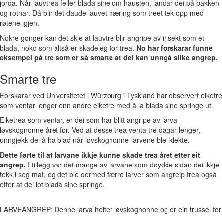
jorda. Når lauvtrea feller blada sine om hausten, landar dei på bakken
og rotnar. Då blir det daude lauvet næring som treet tek opp med
røtene igjen.
Nokre gonger kan det skje at lauvtre blir angripe av insekt som et
blada, noko som altså er skadeleg for trea.
No har forskarar funne
eksempel på tre som er så smarte at dei kan unngå slike angrep.
Smarte tre
Forskarar ved Universitetet i Würzburg i Tyskland har observert eiketre
som ventar lenger enn andre eiketre med å la blada sine springe ut.
Eiketrea som ventar, er dei som har blitt angripe av larva
løvskognonne året før. Ved at desse trea venta tre dagar lenger,
unngjekk dei å ha blad når løvskognonne-larvene blei klekte.
Dette førte til at larvane ikkje kunne skade trea året etter eit
angrep.
I tillegg var det mange av larvane som døydde sidan dei ikkje
fekk i seg mat, og det ble dermed færre larver som angreip trea også
etter at dei lot blada sine springe.
LARVEANGREP: Denne larva heiter løvskognonne og er ein trussel for l