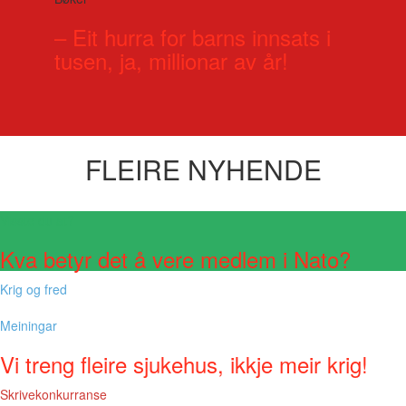
– Eit hurra for barns innsats i
tusen, ja, millionar av år!
FLEIRE NYHENDE
Visste du at?
Kva betyr det å vere medlem i Nato?
Krig og fred
Meiningar
Vi treng fleire sjukehus, ikkje meir krig!
Skrivekonkurranse