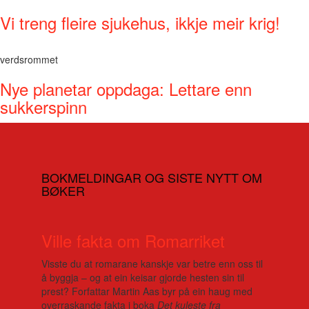
Vi treng fleire sjukehus, ikkje meir krig!
verdsrommet
Nye planetar oppdaga: Lettare enn
sukkerspinn
BOKMELDINGAR OG SISTE NYTT OM
BØKER
Ville fakta om Romarriket
Visste du at romarane kanskje var betre enn oss til
å byggja – og at ein keisar gjorde hesten sin til
prest? Forfattar Martin Aas byr på ein haug med
overraskande fakta i boka
Det kuleste fra