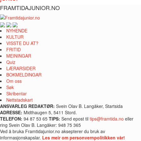
FRAMTIDAJUNIOR.NO
NYHENDE
KULTUR
VISSTE DU AT?
FRITID
MEININGAR
Quiz
LÆRARSIDER
BOKMELDINGAR
Om oss
Søk
Skribentar
Nettstadskart
ANSVARLEG REDAKTØR:
Svein Olav B. Langåker, Startsida
ADRESSE:
Midthaugen 5, 5411 Stord.
TELEFON:
94 87 53 65
TIPS:
Send epost til
tips@framtida.no
eller
ring Svein Olav B. Langåker: 948 75 365
Ved å bruka Framtidajunior.no aksepterer du bruk av
informasjonskapslar.
Les meir om personvernpolitikken vår!