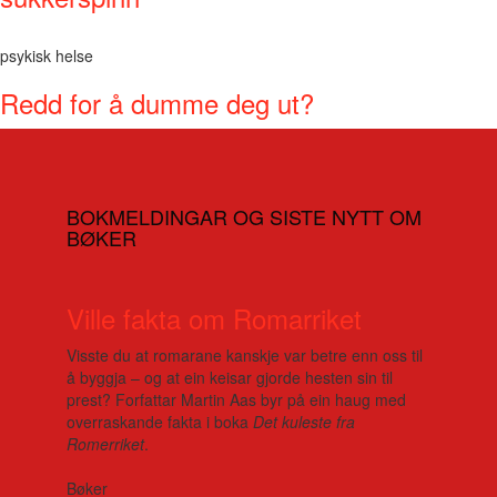
psykisk helse
Redd for å dumme deg ut?
BOKMELDINGAR OG SISTE NYTT OM
BØKER
Ville fakta om Romarriket
Visste du at romarane kanskje var betre enn oss til
å byggja – og at ein keisar gjorde hesten sin til
prest? Forfattar Martin Aas byr på ein haug med
overraskande fakta i boka
Det kuleste fra
Romerriket
.
Bøker