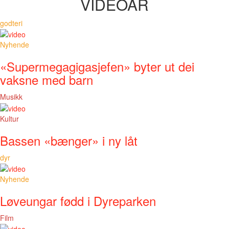
VIDEOAR
godteri
Nyhende
«Supermegagigasjefen» byter ut dei
vaksne med barn
Musikk
Kultur
Bassen «bænger» i ny låt
dyr
Nyhende
Løveungar fødd i Dyreparken
Film