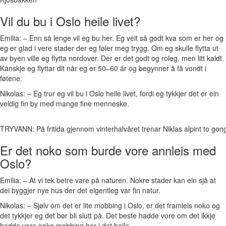
Vil du bu i Oslo heile livet?
Emilia: – Enn så lenge vil eg bu her. Eg veit så godt kva som er her og
eg er glad i vere stader der eg føler meg trygg. Om eg skulle flytta ut
av byen ville eg flytta nordover. Der er det godt og roleg, men litt kaldt.
Kanskje eg flyttar dit når eg er 50–60 år og begynner å få vondt i
føtene.
Nikolas: – Eg trur eg vil bu i Oslo heile livet, fordi eg tykkjer det er ein
veldig fin by med mange fine menneske.
TRYVANN: På fritida gjennom vinterhalvåret trenar Niklas alpint to gong
Er det noko som burde vore annleis med
Oslo?
Emilia: – At vi tek betre vare på naturen. Nokre stader kan ein sjå at
dei byggjer nye hus der det eigentleg var fin natur.
Nikolas: – Sjølv om det er lite mobbing i Oslo, er det framleis noko og
det tykkjer eg det bør bli slutt på. Det beste hadde vore om det ikkje
hadde vore noko mobbing her i det heile.