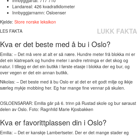
Innbyggjartal: 717 710
Landareal: 426 kvadratkilometer
Innbyggjarnamn: Osloenser
Kjelde:
Store norske leksikon
LUKK FAKTA
LES FAKTA
Kva er det beste med å bu i Oslo?
Emilia: – Det må vere at alt er så nære. Hundre meter frå blokka mi er
det ein klatrepark og hundre meter i andre retninga er det skog og
natur. I tillegg er det ein butikk i første etasje i blokka der eg bur, og
over vegen er det ein annan butikk.
Nikolas: – Det beste med å bu Oslo er at det er eit godt miljø og ikkje
særleg mykje mobbing her. Eg har mange fine vennar på skulen.
OSLOENSARAR: Emilia går på 6. trinn på Rustad skole og bur søraust i 
delen av Oslo. Foto: Ragnhild Marie Kjosbakken
Kva er favorittplassen din i Oslo?
Emilia: – Det er kanskje Lambertseter. Der er det mange stader eg