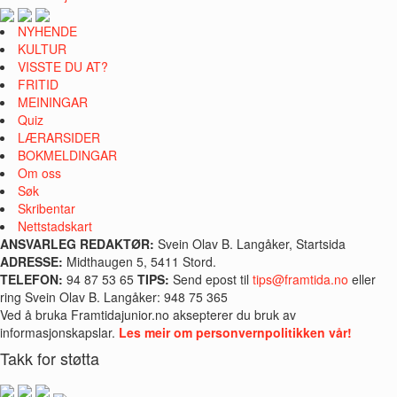
NYHENDE
KULTUR
VISSTE DU AT?
FRITID
MEININGAR
Quiz
LÆRARSIDER
BOKMELDINGAR
Om oss
Søk
Skribentar
Nettstadskart
ANSVARLEG REDAKTØR:
Svein Olav B. Langåker, Startsida
ADRESSE:
Midthaugen 5, 5411 Stord.
TELEFON:
94 87 53 65
TIPS:
Send epost til
tips@framtida.no
eller
ring Svein Olav B. Langåker: 948 75 365
Ved å bruka Framtidajunior.no aksepterer du bruk av
informasjonskapslar.
Les meir om personvernpolitikken vår!
Takk for støtta