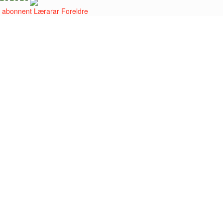
i abonnent
Lærarar
Foreldre