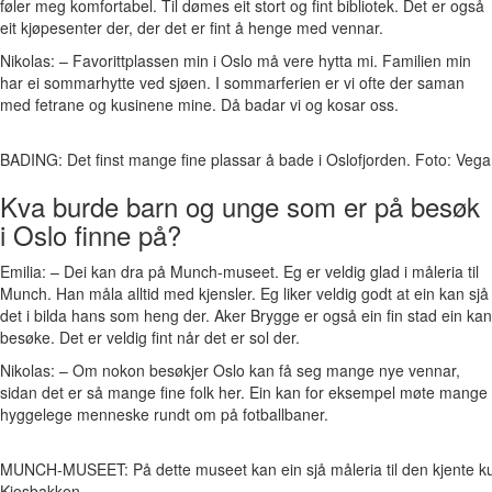
føler meg komfortabel. Til dømes eit stort og fint bibliotek. Det er også
eit kjøpesenter der, der det er fint å henge med vennar.
Nikolas: – Favorittplassen min i Oslo må vere hytta mi. Familien min
har ei sommarhytte ved sjøen. I sommarferien er vi ofte der saman
med fetrane og kusinene mine. Då badar vi og kosar oss.
BADING: Det finst mange fine plassar å bade i Oslofjorden. Foto: Vega
Kva burde barn og unge som er på besøk
i Oslo finne på?
Emilia: – Dei kan dra på Munch-museet. Eg er veldig glad i måleria til
Munch. Han måla alltid med kjensler. Eg liker veldig godt at ein kan sjå
det i bilda hans som heng der. Aker Brygge er også ein fin stad ein kan
besøke. Det er veldig fint når det er sol der.
Nikolas: – Om nokon besøkjer Oslo kan få seg mange nye vennar,
sidan det er så mange fine folk her. Ein kan for eksempel møte mange
hyggelege menneske rundt om på fotballbaner.
MUNCH-MUSEET: På dette museet kan ein sjå måleria til den kjente k
Kjosbakken