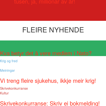
tusen, ja, millionar av år!
FLEIRE NYHENDE
Visste du at?
Kva betyr det å vere medlem i Nato?
Krig og fred
Meiningar
Vi treng fleire sjukehus, ikkje meir krig!
Skrivekonkurranse
Kultur
Skrivekonkurranse: Skriv ei bokmelding!