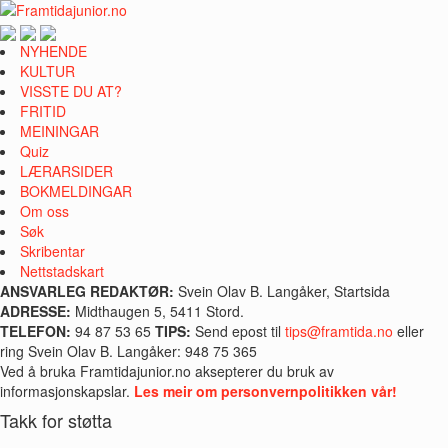
NYHENDE
KULTUR
VISSTE DU AT?
FRITID
MEININGAR
Quiz
LÆRARSIDER
BOKMELDINGAR
Om oss
Søk
Skribentar
Nettstadskart
ANSVARLEG REDAKTØR:
Svein Olav B. Langåker, Startsida
ADRESSE:
Midthaugen 5, 5411 Stord.
TELEFON:
94 87 53 65
TIPS:
Send epost til
tips@framtida.no
eller
ring Svein Olav B. Langåker: 948 75 365
Ved å bruka Framtidajunior.no aksepterer du bruk av
informasjonskapslar.
Les meir om personvernpolitikken vår!
Takk for støtta