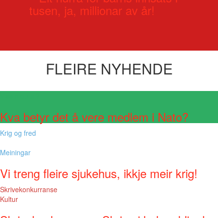
tusen, ja, millionar av år!
FLEIRE NYHENDE
Visste du at?
Kva betyr det å vere medlem i Nato?
Krig og fred
Meiningar
Vi treng fleire sjukehus, ikkje meir krig!
Skrivekonkurranse
Kultur