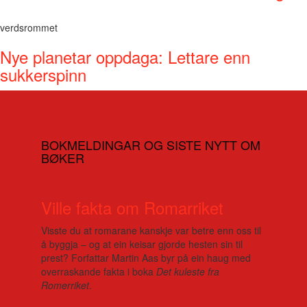
verdsrommet
Nye planetar oppdaga: Lettare enn
sukkerspinn
BOKMELDINGAR OG SISTE NYTT OM
BØKER
Ville fakta om Romarriket
Visste du at romarane kanskje var betre enn oss til
å byggja – og at ein keisar gjorde hesten sin til
prest? Forfattar Martin Aas byr på ein haug med
overraskande fakta i boka
Det kuleste fra
Romerriket
.