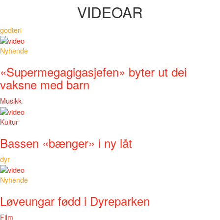
VIDEOAR
godteri
Nyhende
«Supermegagigasjefen» byter ut dei
vaksne med barn
Musikk
Kultur
Bassen «bænger» i ny låt
dyr
Nyhende
Løveungar fødd i Dyreparken
Film