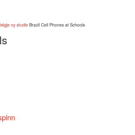
følgje ny studie
Brazil Cell Phones at Schools
ls
spinn