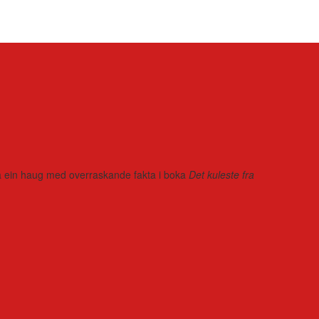
r på ein haug med overraskande fakta i boka
Det kuleste fra