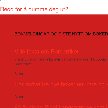
Redd for å dumme deg ut?
BOKMELDINGAR OG SISTE NYTT OM BØKER
Ville fakta om Romarriket
Visste du at romarane kanskje var betre enn oss til å byggja 
Romerriket
.
Bøker
Har skrive tre nye bøker om rare og 
Bøker
80 år sidan Pippi Langstrømpe kom i