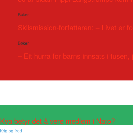
Bøker
Skilsmission-forfattaren: – Livet er for
Bøker
– Eit hurra for barns innsats i tusen, j
Visste du at?
Kva betyr det å vere medlem i Nato?
Krig og fred