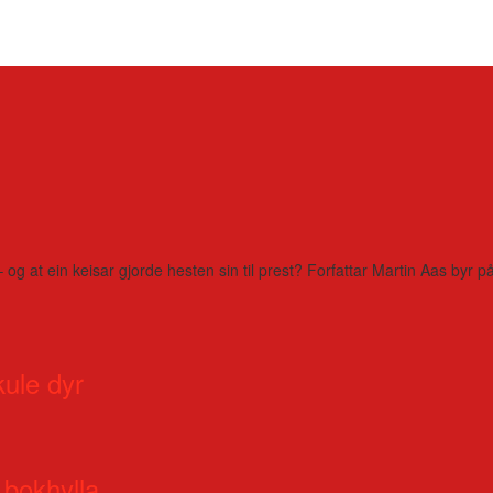
– og at ein keisar gjorde hesten sin til prest? Forfattar Martin Aas by
kule dyr
 bokhylla