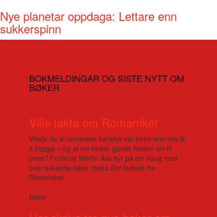
Nye planetar oppdaga: Lettare enn
sukkerspinn
BOKMELDINGAR OG SISTE NYTT OM
BØKER
Ville fakta om Romarriket
Visste du at romarane kanskje var betre enn oss til
å byggja – og at ein keisar gjorde hesten sin til
prest? Forfattar Martin Aas byr på ein haug med
overraskande fakta i boka
Det kuleste fra
Romerriket
.
Bøker