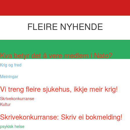
FLEIRE NYHENDE
Visste du at?
Kva betyr det å vere medlem i Nato?
Krig og fred
Meiningar
Vi treng fleire sjukehus, ikkje meir krig!
Skrivekonkurranse
Kultur
Skrivekonkurranse: Skriv ei bokmelding!
psykisk helse