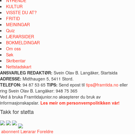
NYHENDE
KULTUR
VISSTE DU AT?
FRITID
MEININGAR
Quiz
LÆRARSIDER
BOKMELDINGAR
Om oss
Søk
Skribentar
Nettstadskart
ANSVARLEG REDAKTØR:
Svein Olav B. Langåker, Startsida
ADRESSE:
Midthaugen 5, 5411 Stord.
TELEFON:
94 87 53 65
TIPS:
Send epost til
tips@framtida.no
eller
ring Svein Olav B. Langåker: 948 75 365
Ved å bruka Framtidajunior.no aksepterer du bruk av
informasjonskapslar.
Les meir om personvernpolitikken vår!
Takk for støtta
i abonnent
Lærarar
Foreldre