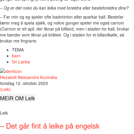
– Og er det noko du kan leika med foreldra eller besteforeldra dine?
– Far min og eg speler ofte badminton eller sparkar ball. Bestefar
lærer meg å spela sjakk, og nokre gonger speler me også carrom
(Carrom er eit spil, der liknar på billiard, men i staden for ball, brukar
me bønder som liknar på brikker. Og i staden for ei billardkølle, så
brukar me fingrane.
TEMA
barn
Sri Lanka
Hezabell Aleksandra Kucinska
torsdag 12. oktober 2023
(Leik)
MEIR OM Leik
Leik
– Det går fint å leike på engelsk