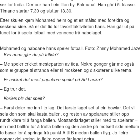
sør for India. Der bur han i ein liten by, Kalmunai. Han går i 5. klasse.
Timane startar 7.30 og sluttar 13.30.
Etter skulen kjem Mohamed heim og et eit måltid med foreldra og
søskena sine. Så er det tid for favorittaktiviteten hans. Han går ut på
tunet for å spela fotball med vennene frå nabolaget.
Mohamed og naboane hans speler fotball. Foto: Zhimy Mohamed Jaze
– Kva anna gjer du på fritida?
– Me speler cricket mesteparten av tida. Nokre gonger går me også
som ei gruppe til stranda eller til moskeen og diskuterer ulike tema.
– Er cricket det mest populære spelet på Sri Lanka?
– Eg trur det.
– Korleis blir det spelt?
– Først deler me inn i to lag. Det første laget set ut ein bowlar. Det vil
seia den som skal kasta ballen, og resten av spelarane stiller opp
rundt klare til å fanga ballen. Motstandarlaget stiller med to spelarar –
éin med balltre for å treffa ballen og den andre på motsett side mellom
to basar for å springa frå punkt A til B medan ballen flyg. Jo fleire
gonger dei spring, jo fleire poeng får laget deira.