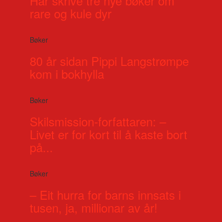
Har skrive tre nye bøker om
rare og kule dyr
Bøker
80 år sidan Pippi Langstrømpe
kom i bokhylla
Bøker
Skilsmission-forfattaren: –
Livet er for kort til å kaste bort
på...
Bøker
– Eit hurra for barns innsats i
tusen, ja, millionar av år!