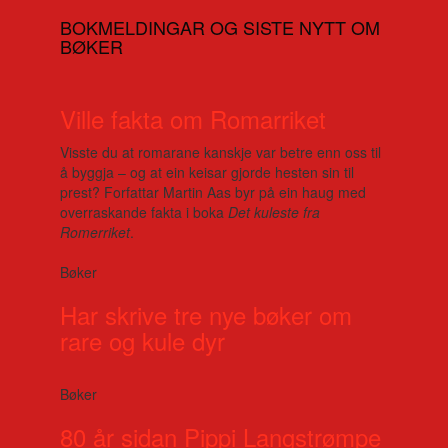
BOKMELDINGAR OG SISTE NYTT OM
BØKER
Ville fakta om Romarriket
Visste du at romarane kanskje var betre enn oss til
å byggja – og at ein keisar gjorde hesten sin til
prest? Forfattar Martin Aas byr på ein haug med
overraskande fakta i boka
Det kuleste fra
Romerriket
.
Bøker
Har skrive tre nye bøker om
rare og kule dyr
Bøker
80 år sidan Pippi Langstrømpe