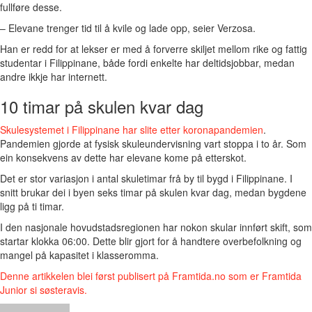
fullføre desse.
– Elevane trenger tid til å kvile og lade opp, seier Verzosa.
Han er redd for at lekser er med å forverre skiljet mellom rike og fattig
studentar i Filippinane, både fordi enkelte har deltidsjobbar, medan
andre ikkje har internett.
10 timar på skulen kvar dag
Skulesystemet i Filippinane har slite etter koronapandemien
.
Pandemien gjorde at fysisk skuleundervisning vart stoppa i to år. Som
ein konsekvens av dette har elevane kome på etterskot.
Det er stor variasjon i antal skuletimar frå by til bygd i Filippinane. I
snitt brukar dei i byen seks timar på skulen kvar dag, medan bygdene
ligg på ti timar.
I den nasjonale hovudstadsregionen har nokon skular innført skift, som
startar klokka 06:00. Dette blir gjort for å handtere overbefolkning og
mangel på kapasitet i klasseromma.
Denne artikkelen blei først publisert på Framtida.no som er Framtida
Junior si søsteravis.