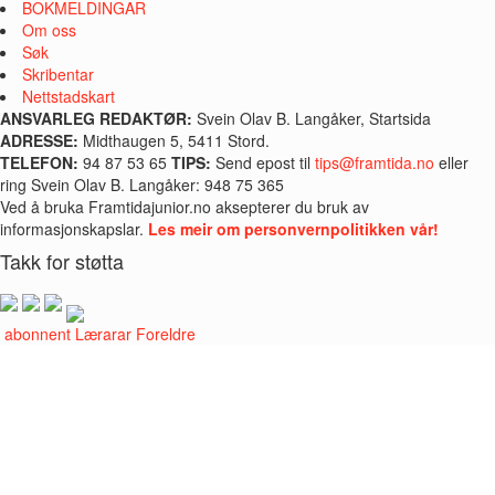
BOKMELDINGAR
Om oss
Søk
Skribentar
Nettstadskart
ANSVARLEG REDAKTØR:
Svein Olav B. Langåker, Startsida
ADRESSE:
Midthaugen 5, 5411 Stord.
TELEFON:
94 87 53 65
TIPS:
Send epost til
tips@framtida.no
eller
ring Svein Olav B. Langåker: 948 75 365
Ved å bruka Framtidajunior.no aksepterer du bruk av
informasjonskapslar.
Les meir om personvernpolitikken vår!
Takk for støtta
i abonnent
Lærarar
Foreldre