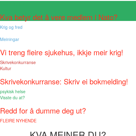
Visste du at?
Kva betyr det å vere medlem i Nato?
Krig og fred
Meiningar
Vi treng fleire sjukehus, ikkje meir krig!
Skrivekonkurranse
Kultur
Skrivekonkurranse: Skriv ei bokmelding!
psykisk helse
Visste du at?
Redd for å dumme deg ut?
FLEIRE NYHENDE
KVA MEINER DU?