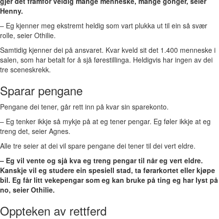
gjer det framfor veldig mange menneske, mange gonger, seier
Henny.
– Eg kjenner meg ekstremt heldig som vart plukka ut til ein så svær
rolle, seier Othilie.
Samtidig kjenner dei på ansvaret. Kvar kveld sit det 1.400 menneske i
salen, som har betalt for å sjå førestillinga. Heldigvis har ingen av dei
tre sceneskrekk.
Sparar pengane
Pengane dei tener, går rett inn på kvar sin sparekonto.
– Eg tenker ikkje så mykje på at eg tener pengar. Eg føler ikkje at eg
treng det, seier Agnes.
Alle tre seier at dei vil spare pengane dei tener til dei vert eldre.
– Eg vil vente og sjå kva eg treng pengar til når eg vert eldre.
Kanskje vil eg studere ein spesiell stad, ta førarkortet eller kjøpe
bil. Eg får litt vekepengar som eg kan bruke på ting eg har lyst på
no, seier Othilie.
Oppteken av rettferd