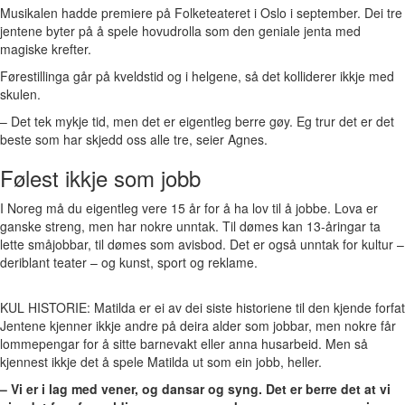
Musikalen hadde premiere på Folketeateret i Oslo i september. Dei tre
jentene byter på å spele hovudrolla som den geniale jenta med
magiske krefter.
Førestillinga går på kveldstid og i helgene, så det kolliderer ikkje med
skulen.
– Det tek mykje tid, men det er eigentleg berre gøy. Eg trur det er det
beste som har skjedd oss alle tre, seier Agnes.
Følest ikkje som jobb
I Noreg må du eigentleg vere 15 år for å ha lov til å jobbe. Lova er
ganske streng, men har nokre unntak. Til dømes kan 13-åringar ta
lette småjobbar, til dømes som avisbod. Det er også unntak for kultur –
deriblant teater – og kunst, sport og reklame.
KUL HISTORIE: Matilda er ei av dei siste historiene til den kjende forf
Jentene kjenner ikkje andre på deira alder som jobbar, men nokre får
lommepengar for å sitte barnevakt eller anna husarbeid. Men så
kjennest ikkje det å spele Matilda ut som ein jobb, heller.
– Vi er i lag med vener, og dansar og syng. Det er berre det at vi