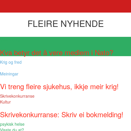
FLEIRE NYHENDE
Visste du at?
Kva betyr det å vere medlem i Nato?
Krig og fred
Meiningar
Vi treng fleire sjukehus, ikkje meir krig!
Skrivekonkurranse
Kultur
Skrivekonkurranse: Skriv ei bokmelding!
psykisk helse
Visste du at?