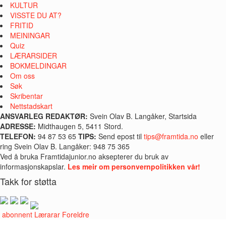
KULTUR
VISSTE DU AT?
FRITID
MEININGAR
Quiz
LÆRARSIDER
BOKMELDINGAR
Om oss
Søk
Skribentar
Nettstadskart
ANSVARLEG REDAKTØR:
Svein Olav B. Langåker, Startsida
ADRESSE:
Midthaugen 5, 5411 Stord.
TELEFON:
94 87 53 65
TIPS:
Send epost til
tips@framtida.no
eller
ring Svein Olav B. Langåker: 948 75 365
Ved å bruka Framtidajunior.no aksepterer du bruk av
informasjonskapslar.
Les meir om personvernpolitikken vår!
Takk for støtta
i abonnent
Lærarar
Foreldre