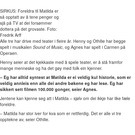
SIRKUS: Foreldra til Matilda er
så opptatt av å tene penger og
sjå på TV at dei forsømmer
dottera på det grovaste. Foto:
Fredrik Arff
Alle tre har drive med teater i fleire år. Henny og Othilie har begge
spelt i musikalen
Sound of Music
, og Agnes har spelt i Carmen på
Operaen.
Henny seier at det kjekkaste med å spele teater, er å stå framfor
mange menneske og ha det gøy med folk ein kjenner.
– Eg har alltid syntest at Matilda er ei veldig kul historie, som er
veldig annleis enn alle dei andre bøkene eg har lese. Eg har
sikkert sett filmen 100.000 gonger, seier Agnes.
Jentene kan kjenne seg att i Matilda – sjølv om dei ikkje har like fæle
foreldre.
– Matilda har stor iver for kva som er rettferdig. Det er alle vi tre
opptekne av, seier Othilie.