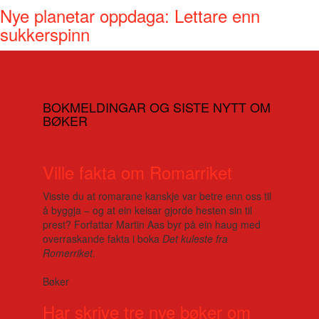
Nye planetar oppdaga: Lettare enn
sukkerspinn
BOKMELDINGAR OG SISTE NYTT OM
BØKER
Ville fakta om Romarriket
Visste du at romarane kanskje var betre enn oss til
å byggja – og at ein keisar gjorde hesten sin til
prest? Forfattar Martin Aas byr på ein haug med
overraskande fakta i boka
Det kuleste fra
Romerriket
.
Bøker
Har skrive tre nye bøker om