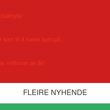
 bokhylla
 kort til å kaste bort på...
a, millionar av år!
FLEIRE NYHENDE