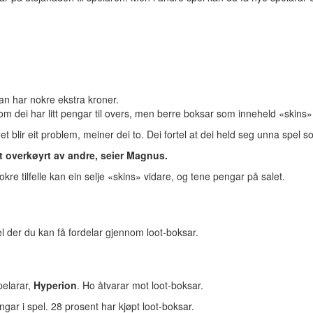
an har nokre ekstra kroner.
m dei har litt pengar til overs, men berre boksar som inneheld «skins», 
t blir eit problem, meiner dei to. Dei fortel at dei held seg unna spel so
lt overkøyrt av andre, seier Magnus.
re tilfelle kan ein selje «skins» vidare, og tene pengar på salet.
er du kan få fordelar gjennom loot-boksar.
pelarar,
Hyperion
. Ho åtvarar mot loot-boksar.
gar i spel. 28 prosent har kjøpt loot-boksar.