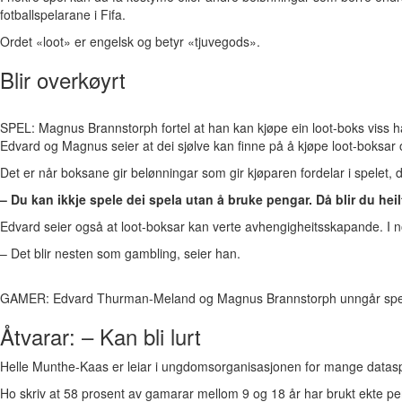
fotballspelarane i Fifa.
Ordet «loot» er engelsk og betyr «tjuvegods».
Blir overkøyrt
SPEL: Magnus Brannstorph fortel at han kan kjøpe ein loot-boks viss h
Edvard og Magnus seier at dei sjølve kan finne på å kjøpe loot-boksar o
Det er når boksane gir belønningar som gir kjøparen fordelar i spelet, de
– Du kan ikkje spele dei spela utan å bruke pengar. Då blir du hei
Edvard seier også at loot-boksar kan verte avhengigheitsskapande. I nok
– Det blir nesten som gambling, seier han.
GAMER: Edvard Thurman-Meland og Magnus Brannstorph unngår spel d
Åtvarar: – Kan bli lurt
Helle Munthe-Kaas er leiar i ungdomsorganisasjonen for mange datas
Ho skriv at 58 prosent av gamarar mellom 9 og 18 år har brukt ekte pen