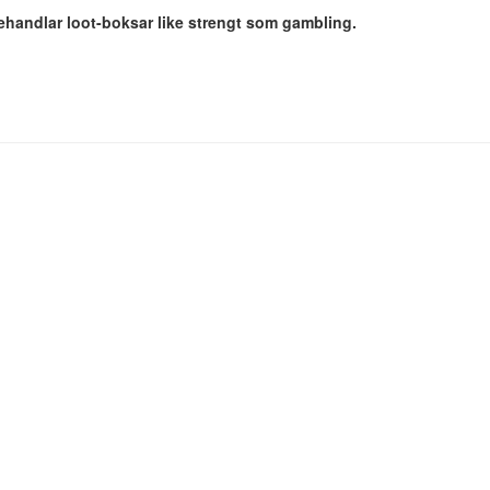
behandlar loot-boksar like strengt som gambling.