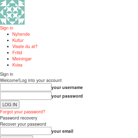
Sign in
Nyhende
Kultur
Visste du at?
Fritid
Meiningar
Kviss
Sign in
Welcome!
Log into your account
your username
your password
Forgot your password?
Password recovery
Recover your password
your email