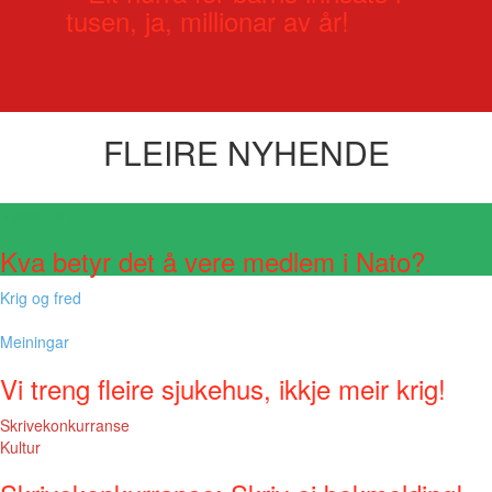
tusen, ja, millionar av år!
FLEIRE NYHENDE
Visste du at?
Kva betyr det å vere medlem i Nato?
Krig og fred
Meiningar
Vi treng fleire sjukehus, ikkje meir krig!
Skrivekonkurranse
Kultur