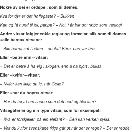
Nokre av dei er ordspel, som til dømes:
Kva for dyr er det høflegaste? – Bukken
Kan eg få hund til jul, pappa? – Nei, i år blir det ribbe som vanleg!
Andre vitsar følgjer enkle reglar og formelar, slik som til dømes
«alle barna»-vitsane:
– Alle barna sat i båten – unntatt Kåre, han var åre.
Eller «betre enn»-vitsar:
– Det er betre å ha elg i skogen, enn å ha hjort i buksa.
Eller «kvifor»-vitsar:
– Kvifor kan ikkje du le, når Geilo?
Eller «har du høyrt»-vitsar:
– Har du høyrt om sauen som datt ned og blei lam?
Vitsegåter er òg ein type vitsar, som for eksempel:
– Kva er forskjellen på ein elefant? – Den kan verken sykla.
– Veit du kvifor svenskane ikkje går ut når det er regn? – Dei er redde