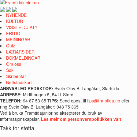
NYHENDE
KULTUR
VISSTE DU AT?
FRITID
MEININGAR
Quiz
LÆRARSIDER
BOKMELDINGAR
Om oss
Søk
Skribentar
Nettstadskart
ANSVARLEG REDAKTØR:
Svein Olav B. Langåker, Startsida
ADRESSE:
Midthaugen 5, 5411 Stord.
TELEFON:
94 87 53 65
TIPS:
Send epost til
tips@framtida.no
eller
ring Svein Olav B. Langåker: 948 75 365
Ved å bruka Framtidajunior.no aksepterer du bruk av
informasjonskapslar.
Les meir om personvernpolitikken vår!
Takk for støtta