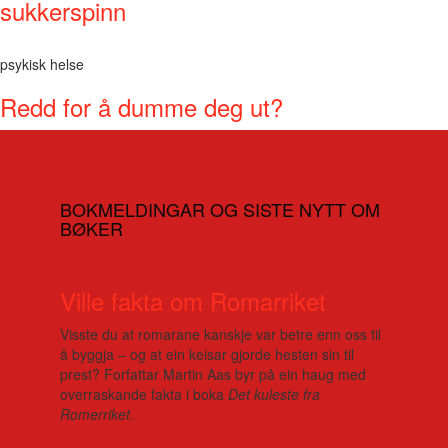
sukkerspinn
psykisk helse
Redd for å dumme deg ut?
BOKMELDINGAR OG SISTE NYTT OM
BØKER
Ville fakta om Romarriket
Visste du at romarane kanskje var betre enn oss til
å byggja – og at ein keisar gjorde hesten sin til
prest? Forfattar Martin Aas byr på ein haug med
overraskande fakta i boka
Det kuleste fra
Romerriket
.