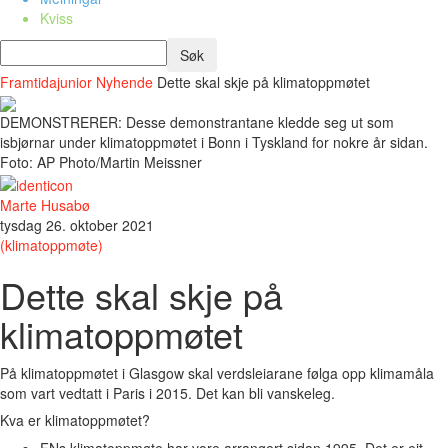
Kviss
Framtidajunior
Nyhende
Dette skal skje på klimatoppmøtet
DEMONSTRERER: Desse demonstrantane kledde seg ut som
isbjørnar under klimatoppmøtet i Bonn i Tyskland for nokre år sidan.
Foto: AP Photo/Martin Meissner
Marte Husabø
tysdag 26. oktober 2021
(klimatoppmøte)
Dette skal skje på
klimatoppmøtet
På klimatoppmøtet i Glasgow skal verdsleiarane følga opp klimamåla
som vart vedtatt i Paris i 2015. Det kan bli vanskeleg.
Kva er klimatoppmøtet?
FNs klimatoppmøte har vore arrangert sidan 1995. Det er eit