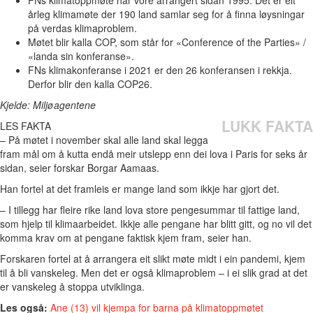
årleg klimamøte der 190 land samlar seg for å finna løysningar
på verdas klimaproblem.
Møtet blir kalla COP, som står for «Conference of the Parties» /
«landa sin konferanse».
FNs klimakonferanse i 2021 er den 26 konferansen i rekkja.
Derfor blir den kalla COP26.
Kjelde: Miljøagentene
LUKK FAKTA
LES FAKTA
– På møtet i november skal alle land skal legga
fram mål om å kutta endå meir utslepp enn dei lova i Paris for seks år
sidan, seier forskar Borgar Aamaas.
Han fortel at det framleis er mange land som ikkje har gjort det.
– I tillegg har fleire rike land lova store pengesummar til fattige land,
som hjelp til klimaarbeidet. Ikkje alle pengane har blitt gitt, og no vil det
komma krav om at pengane faktisk kjem fram, seier han.
Forskaren fortel at å arrangera eit slikt møte midt i ein pandemi, kjem
til å bli vanskeleg. Men det er også klimaproblem – i ei slik grad at det
er vanskeleg å stoppa utviklinga.
Les også:
Ane (13) vil kjempa for barna på klimatoppmøtet