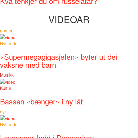
Kva tenkjer du om russelåtar?
VIDEOAR
godteri
Nyhende
«Supermegagigasjefen» byter ut dei
vaksne med barn
Musikk
Kultur
Bassen «bænger» i ny låt
dyr
Nyhende
Løveungar fødd i Dyreparken