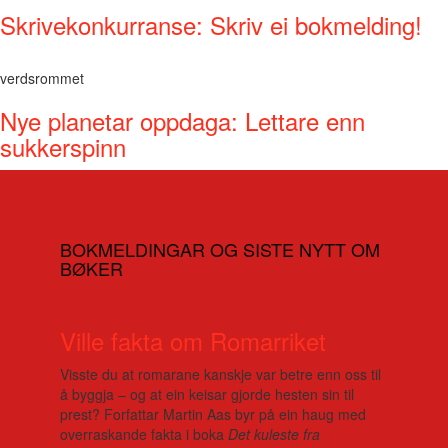
Skrivekonkurranse: Skriv ei bokmelding!
verdsrommet
Nye planetar oppdaga: Lettare enn
sukkerspinn
BOKMELDINGAR OG SISTE NYTT OM
BØKER
Ville fakta om Romarriket
Visste du at romarane kanskje var betre enn oss til
å byggja – og at ein keisar gjorde hesten sin til
prest? Forfattar Martin Aas byr på ein haug med
overraskande fakta i boka
Det kuleste fra