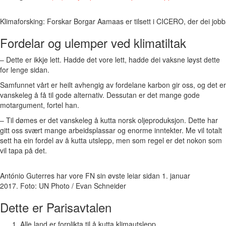
Klimaforsking: Forskar Borgar Aamaas er tilsett i CICERO, der dei job
Fordelar og ulemper ved klimatiltak
– Dette er ikkje lett. Hadde det vore lett, hadde dei vaksne løyst dette
for lenge sidan.
Samfunnet vårt er heilt avhengig av fordelane karbon gir oss, og det er
vanskeleg å få til gode alternativ. Dessutan er det mange gode
motargument, fortel han.
– Til dømes er det vanskeleg å kutta norsk oljeproduksjon. Dette har
gitt oss svært mange arbeidsplassar og enorme inntekter. Me vil totalt
sett ha ein fordel av å kutta utslepp, men som regel er det nokon som
vil tapa på det.
António Guterres har vore FN sin øvste leiar sidan 1. januar
2017. Foto: UN Photo / Evan Schneider
Dette er Parisavtalen
Alle land er forplikta til å kutta klimautslepp