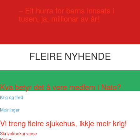
– Eit hurra for barns innsats i
tusen, ja, millionar av år!
FLEIRE NYHENDE
Visste du at?
Kva betyr det å vere medlem i Nato?
Krig og fred
Meiningar
Vi treng fleire sjukehus, ikkje meir krig!
Skrivekonkurranse
Kultur