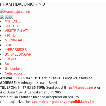
FRAMTIDAJUNIOR.NO
NYHENDE
KULTUR
VISSTE DU AT?
FRITID
MEININGAR
Quiz
LÆRARSIDER
BOKMELDINGAR
Om oss
Søk
Skribentar
Nettstadskart
ANSVARLEG REDAKTØR:
Svein Olav B. Langåker, Startsida
ADRESSE:
Midthaugen 5, 5411 Stord.
TELEFON:
94 87 53 65
TIPS:
Send epost til
tips@framtida.no
eller
ring Svein Olav B. Langåker: 948 75 365
Ved å bruka Framtidajunior.no aksepterer du bruk av
informasjonskapslar.
Les meir om personvernpolitikken vår!