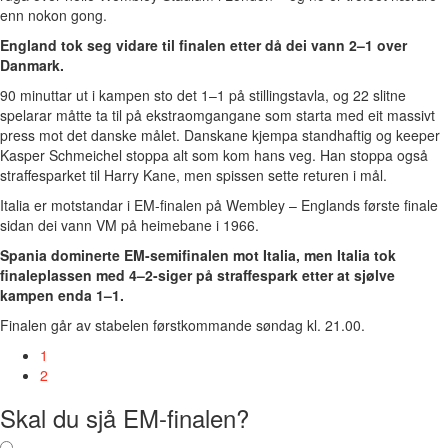
enn nokon gong.
England tok seg vidare til finalen etter då dei vann 2–1 over
Danmark.
90 minuttar ut i kampen sto det 1–1 på stillingstavla, og 22 slitne
spelarar måtte ta til på ekstraomgangane som starta med eit massivt
press mot det danske målet. Danskane kjempa standhaftig og keeper
Kasper Schmeichel stoppa alt som kom hans veg. Han stoppa også
straffesparket til Harry Kane, men spissen sette returen i mål.
Italia er motstandar i EM-finalen på Wembley – Englands første finale
sidan dei vann VM på heimebane i 1966.
Spania dominerte EM-semifinalen mot Italia, men Italia tok
finaleplassen med 4–2-siger på straffespark etter at sjølve
kampen enda 1–1.
Finalen går av stabelen førstkommande søndag kl. 21.00.
1
2
Skal du sjå EM-finalen?