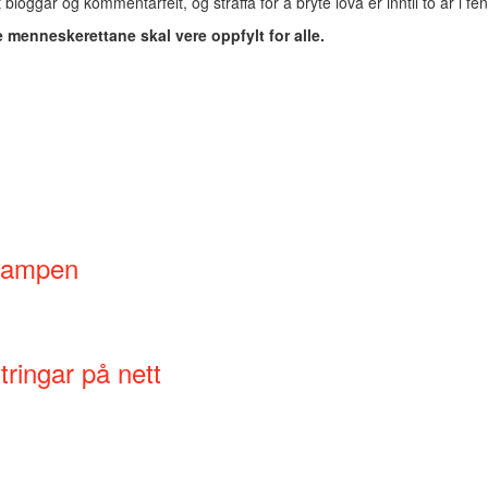
loggar og kommentarfelt, og straffa for å bryte lova er inntil to år i fen
menneskerettane skal vere oppfylt for alle.
lkampen
ringar på nett