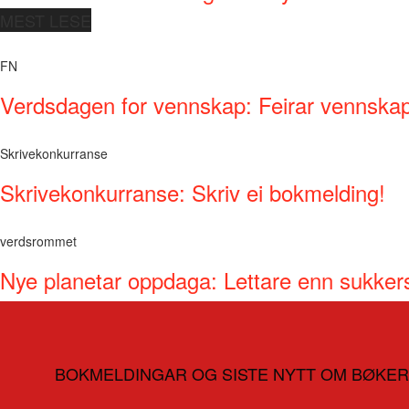
MEST LESE
FN
Verdsdagen for vennskap: Feirar vennskap 
Skrivekonkurranse
Skrivekonkurranse: Skriv ei bokmelding!
verdsrommet
Nye planetar oppdaga: Lettare enn sukker
BOKMELDINGAR OG SISTE NYTT OM BØKER