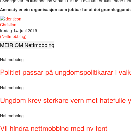
I Sverige vart ei liknande lov vedtatt i 1998. Lova kan brukast både mot b
Amnesty er ein organisasjon som jobbar for at dei grunnleggande 
Christian
fredag 14. juni 2019
(Nettmobbing)
MEIR OM Nettmobbing
Nettmobbing
Politiet passar på ungdomspolitikarar i va
Nettmobbing
Ungdom krev sterkare vern mot hatefulle yt
Nettmobbing
Vil hindra nettmobbing med ny font