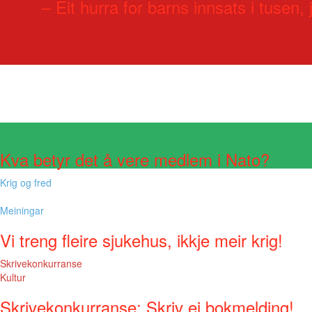
– Eit hurra for barns innsats i tusen, j
Visste du at?
Kva betyr det å vere medlem i Nato?
Krig og fred
Meiningar
Vi treng fleire sjukehus, ikkje meir krig!
Skrivekonkurranse
Kultur
Skrivekonkurranse: Skriv ei bokmelding!