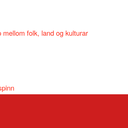
mellom folk, land og kulturar
spinn