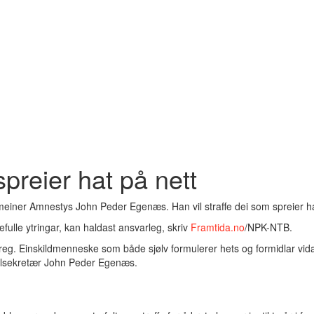
spreier hat på nett
 meiner Amnestys John Peder Egenæs. Han vil straffe dei som spreier ha
efulle ytringar, kan haldast ansvarleg, skriv
Framtida.no
/NPK-NTB.
oreg. Einskildmenneske som både sjølv formulerer hets og formidlar vid
ralsekretær John Peder Egenæs.