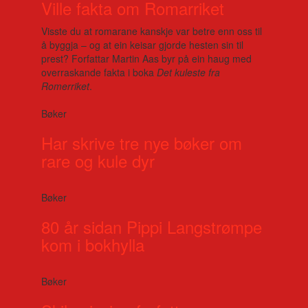
Ville fakta om Romarriket
Visste du at romarane kanskje var betre enn oss til
å byggja – og at ein keisar gjorde hesten sin til
prest? Forfattar Martin Aas byr på ein haug med
overraskande fakta i boka
Det kuleste fra
Romerriket
.
Bøker
Har skrive tre nye bøker om
rare og kule dyr
Bøker
80 år sidan Pippi Langstrømpe
kom i bokhylla
Bøker