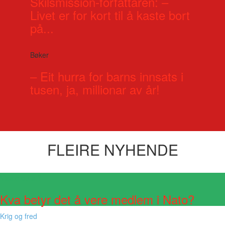
Skilsmission-forfattaren: –
Livet er for kort til å kaste bort
på...
Bøker
– Eit hurra for barns innsats i
tusen, ja, millionar av år!
FLEIRE NYHENDE
Visste du at?
Kva betyr det å vere medlem i Nato?
Krig og fred