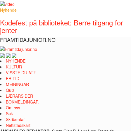
Nyhende
Kodefest på biblioteket: Berre tilgang for
jenter
FRAMTIDAJUNIOR.NO
NYHENDE
KULTUR
VISSTE DU AT?
FRITID
MEININGAR
Quiz
LÆRARSIDER
BOKMELDINGAR
Om oss
Søk
Skribentar
Nettstadskart
ANSVARLEG REDAKTØR:
Svein Olav B. Langåker, Startsida