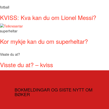
fotball
KVISS: Kva kan du om Lionel Messi?
superheltar
Kor mykje kan du om superheltar?
Visste du at?
Visste du at? – kviss
BOKMELDINGAR OG SISTE NYTT OM
BØKER