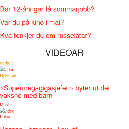
Bør 12-åringar få sommarjobb?
Var du på kino i mai?
Kva tenkjer du om russelåtar?
VIDEOAR
godteri
Nyhende
«Supermegagigasjefen» byter ut dei
vaksne med barn
Musikk
Kultur
Bassen «bænger» i ny låt