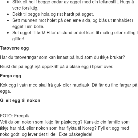
Stikk eit hol i begge endar av egget med ein teiknestift. Hugs å
vere forsiktig.
Dekk til begge hola og rist hardt på egget.
Sett munnen mot holet på den eine sida, og blås ut innhaldet i
egget i ein bolle.
Set egget til tørk! Etter ei stund er det klart til maling eller rulling i
glitter!
Tatoverte egg
Har du tatoveringar som kan limast på hud som du ikkje brukar?
Brukt dei på egg! Sjå oppskrift på å blåse egg i tipset over.
Farga egg
Kok egg i vatn med skal frå gul- eller raudlauk. Då får du fine fargar på
egga.
Gi eit egg til nokon
FOTO: Freepik
Veit du om nokon som ikkje får påskeegg? Kanskje ein familie som
ikkje har råd, eller nokon som har flykta til Noreg? Fyll eit egg med
noko godt, og lever det til dei. Ekte påskeglede!