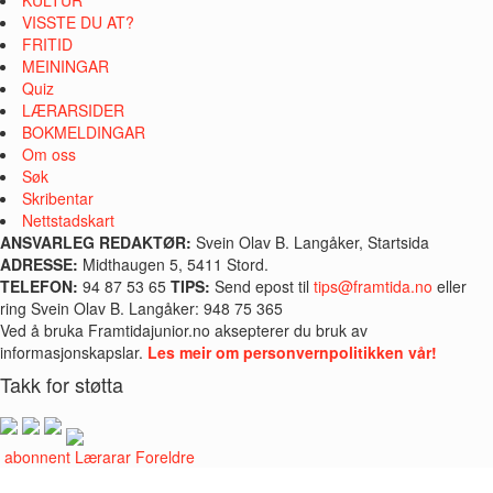
VISSTE DU AT?
FRITID
MEININGAR
Quiz
LÆRARSIDER
BOKMELDINGAR
Om oss
Søk
Skribentar
Nettstadskart
ANSVARLEG REDAKTØR:
Svein Olav B. Langåker, Startsida
ADRESSE:
Midthaugen 5, 5411 Stord.
TELEFON:
94 87 53 65
TIPS:
Send epost til
tips@framtida.no
eller
ring Svein Olav B. Langåker: 948 75 365
Ved å bruka Framtidajunior.no aksepterer du bruk av
informasjonskapslar.
Les meir om personvernpolitikken vår!
Takk for støtta
i abonnent
Lærarar
Foreldre