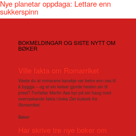
Nye planetar oppdaga: Lettare enn
sukkerspinn
BOKMELDINGAR OG SISTE NYTT OM
BØKER
Ville fakta om Romarriket
Visste du at romarane kanskje var betre enn oss til
å byggja – og at ein keisar gjorde hesten sin til
prest? Forfattar Martin Aas byr på ein haug med
overraskande fakta i boka
Det kuleste fra
Romerriket
.
Bøker
Har skrive tre nye bøker om