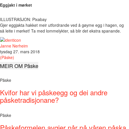
Eggjakt i mørket
ILLUSTRASJON: Pixabay
Gjer eggjakta hakket meir utfordrande ved å gøyme egg i hagen, og
så leite i mørket! Ta med lommelykter, så blir det ekstra spanande.
Janne Nerheim
tysdag 27. mars 2018
(Påske)
MEIR OM Påske
Påske
Kvifor har vi påskeegg og dei andre
påsketradisjonane?
Påske
Påskeformelen avgjer når på våren påska