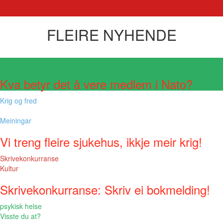
FLEIRE NYHENDE
Visste du at?
Kva betyr det å vere medlem i Nato?
Krig og fred
Meiningar
Vi treng fleire sjukehus, ikkje meir krig!
Skrivekonkurranse
Kultur
Skrivekonkurranse: Skriv ei bokmelding!
psykisk helse
Visste du at?