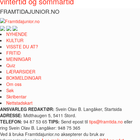
vintertid og sommartid
FRAMTIDAJUNIOR.NO
NYHENDE
KULTUR
VISSTE DU AT?
FRITID
MEININGAR
Quiz
LÆRARSIDER
BOKMELDINGAR
Om oss
Søk
Skribentar
Nettstadskart
ANSVARLEG REDAKTØR:
Svein Olav B. Langåker, Startsida
ADRESSE:
Midthaugen 5, 5411 Stord.
TELEFON:
94 87 53 65
TIPS:
Send epost til
tips@framtida.no
eller
ring Svein Olav B. Langåker: 948 75 365
Ved å bruka Framtidajunior.no aksepterer du bruk av