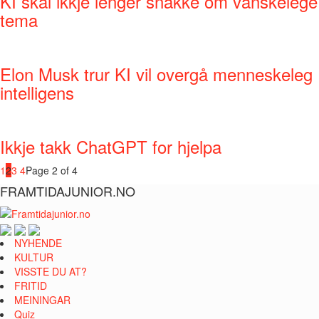
KI skal ikkje lenger snakke om vanskelege
tema
Elon Musk trur KI vil overgå menneskeleg
intelligens
Ikkje takk ChatGPT for hjelpa
1
2
3
4
Page 2 of 4
FRAMTIDAJUNIOR.NO
NYHENDE
KULTUR
VISSTE DU AT?
FRITID
MEININGAR
Quiz