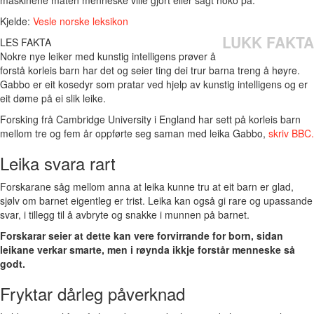
Kjelde:
Vesle norske leksikon
LUKK FAKTA
LES FAKTA
Nokre nye leiker med kunstig intelligens prøver å
forstå korleis barn har det og seier ting dei trur barna treng å høyre.
Gabbo er eit kosedyr som pratar ved hjelp av kunstig intelligens og er
eit døme på ei slik leike.
Forsking frå Cambridge University i England har sett på korleis barn
mellom tre og fem år oppførte seg saman med leika Gabbo,
skriv BBC.
Leika svara rart
Forskarane såg mellom anna at leika kunne tru at eit barn er glad,
sjølv om barnet eigentleg er trist. Leika kan også gi rare og upassande
svar, i tillegg til å avbryte og snakke i munnen på barnet.
Forskarar seier at dette kan vere forvirrande for born, sidan
leikane verkar smarte, men i røynda ikkje forstår menneske så
godt.
Fryktar dårleg påverknad