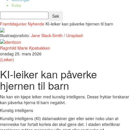
Kviss
Framtidajunior
Nyhende
KI-leiker kan påverke hjernen til barn
Illustrasjonsfoto:
Jane Slack-Smith
/
Unsplash
Ragnhild Marie Kjosbakken
onsdag 25. mars 2026
(Leiker)
KI-leiker kan påverke
hjernen til barn
No kan ein kjøpe leiker med kunstig intelligens. Desse fryktar forskarar
kan påverka hjerna til barn negativt.
Kunstig intelligens
Kunstig intelligens (KI) datamaskiner gjer eller seier noko utan at
menneske har fortalt korleis dei skal gjere det. I staden etterliknar
maskinene måten menneske ville gjort eller sagt noko på.