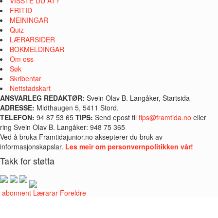
VISSTE DU AT?
FRITID
MEININGAR
Quiz
LÆRARSIDER
BOKMELDINGAR
Om oss
Søk
Skribentar
Nettstadskart
ANSVARLEG REDAKTØR:
Svein Olav B. Langåker, Startsida
ADRESSE:
Midthaugen 5, 5411 Stord.
TELEFON:
94 87 53 65
TIPS:
Send epost til
tips@framtida.no
eller
ring Svein Olav B. Langåker: 948 75 365
Ved å bruka Framtidajunior.no aksepterer du bruk av
informasjonskapslar.
Les meir om personvernpolitikken vår!
Takk for støtta
i abonnent
Lærarar
Foreldre