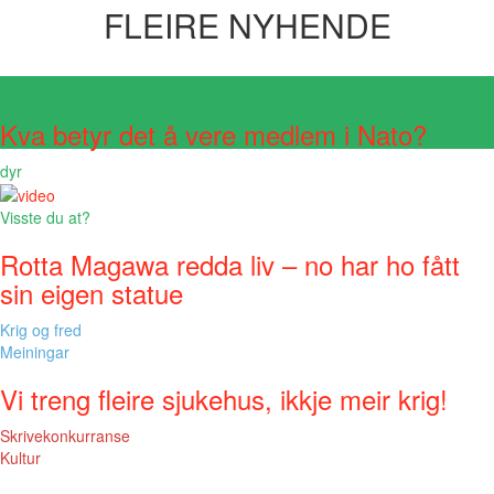
FLEIRE NYHENDE
Visste du at?
Kva betyr det å vere medlem i Nato?
dyr
Visste du at?
Rotta Magawa redda liv – no har ho fått
sin eigen statue
Krig og fred
Meiningar
Vi treng fleire sjukehus, ikkje meir krig!
Skrivekonkurranse
Kultur