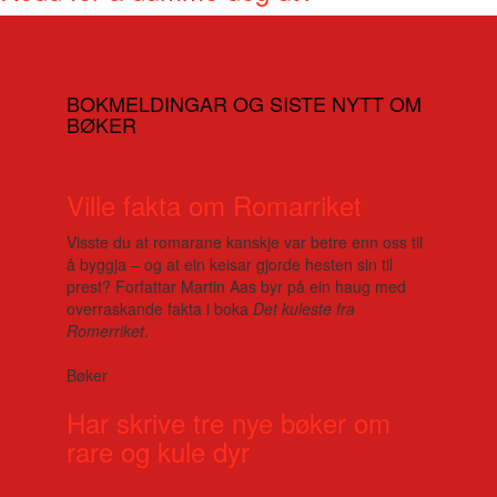
BOKMELDINGAR OG SISTE NYTT OM
BØKER
Ville fakta om Romarriket
Visste du at romarane kanskje var betre enn oss til
å byggja – og at ein keisar gjorde hesten sin til
prest? Forfattar Martin Aas byr på ein haug med
overraskande fakta i boka
Det kuleste fra
Romerriket
.
Bøker
Har skrive tre nye bøker om
rare og kule dyr