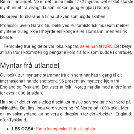
Rena i Innlandet. No er det funne heile 4772 myntar. Det er det største
myntfunnet frå vikingtida som nokon gong er gjort i Noreg.
No prøver forskarane å finna ut kven som eigde skatten.
Professor Svein Harald Gullbekk ved Kulturhistorisk museum meiner
myntene truleg ikkje tilhøyrde ein konge eller stormann, men ein rik
bonde.
– Personleg trur eg dette var lokal kapital,
seier han til NRK.
Det betyr
at han trur rikdommen og pengane kom frå folk som budde i området.
Myntar frå utlandet
Gullbekk trur myntane stammar frå ein som har hatt tilgang til eit
internasjonalt handelsnettverk. 95 prosent av myntene kjem frå
England og Tyskland. Det viser at folk i Noreg handla med andre land
for over 1000 år sidan.
Han seier det er vanskeleg å seia kor mykje sølvmyntane var verd på
vikingtida. Det finst inga verdivurdering frå Noreg på 1000-talet. Men
ein av sølvmyntane kunne vera ei dagslønn for ein arbeidar i England
eller Tyskland.
LES OGSÅ:
Fann kjempeskatt frå vikingtida