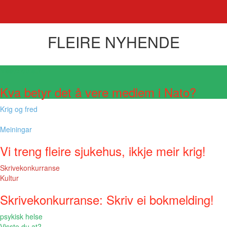
FLEIRE NYHENDE
Visste du at?
Kva betyr det å vere medlem i Nato?
Krig og fred
Meiningar
Vi treng fleire sjukehus, ikkje meir krig!
Skrivekonkurranse
Kultur
Skrivekonkurranse: Skriv ei bokmelding!
psykisk helse
Visste du at?