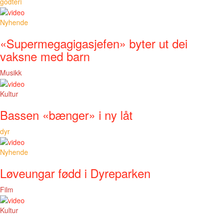
godteri
Nyhende
«Supermegagigasjefen» byter ut dei
vaksne med barn
Musikk
Kultur
Bassen «bænger» i ny låt
dyr
Nyhende
Løveungar fødd i Dyreparken
Film
Kultur