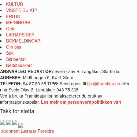
KULTUR
VISSTE DU AT?
FRITID
MEININGAR
Quiz
LÆRARSIDER
BOKMELDINGAR
Om oss
Søk
Skribentar
Nettstadskart
ANSVARLEG REDAKTØR:
Svein Olav B. Langåker, Startsida
ADRESSE:
Midthaugen 5, 5411 Stord.
TELEFON:
94 87 53 65
TIPS:
Send epost til
tips@framtida.no
eller
ring Svein Olav B. Langåker: 948 75 365
Ved å bruka Framtidajunior.no aksepterer du bruk av
informasjonskapslar.
Les meir om personvernpolitikken vår!
Takk for støtta
i abonnent
Lærarar
Foreldre