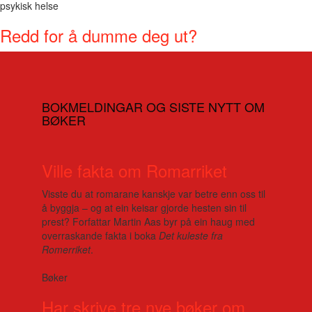
psykisk helse
Redd for å dumme deg ut?
BOKMELDINGAR OG SISTE NYTT OM
BØKER
Ville fakta om Romarriket
Visste du at romarane kanskje var betre enn oss til
å byggja – og at ein keisar gjorde hesten sin til
prest? Forfattar Martin Aas byr på ein haug med
overraskande fakta i boka
Det kuleste fra
Romerriket
.
Bøker
Har skrive tre nye bøker om