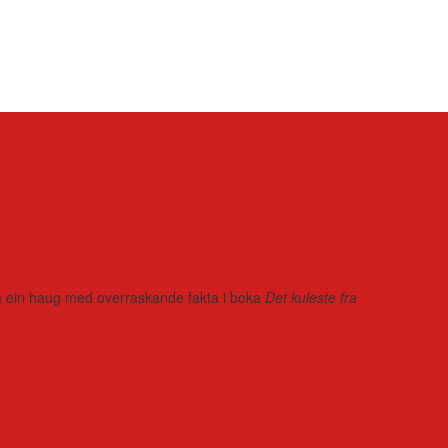
r på ein haug med overraskande fakta i boka
Det kuleste fra