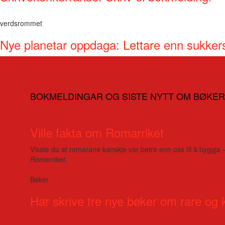
verdsrommet
Nye planetar oppdaga: Lettare enn sukker
BOKMELDINGAR OG SISTE NYTT OM BØKER
Ville fakta om Romarriket
Visste du at romarane kanskje var betre enn oss til å byggja 
Romerriket
.
Bøker
Har skrive tre nye bøker om rare og 