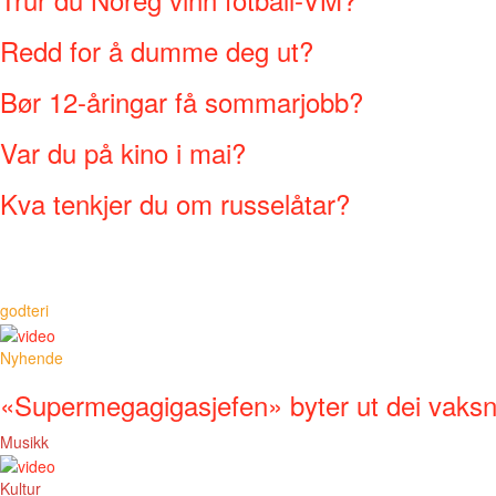
Redd for å dumme deg ut?
Bør 12-åringar få sommarjobb?
Var du på kino i mai?
Kva tenkjer du om russelåtar?
godteri
Nyhende
«Supermegagigasjefen» byter ut dei vaks
Musikk
Kultur