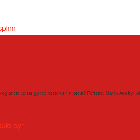
spinn
– og at ein keisar gjorde hesten sin til prest? Forfattar Martin Aas by
kule dyr