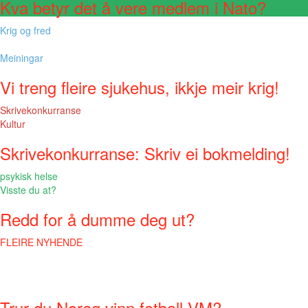
Kva betyr det å vere medlem i Nato?
Krig og fred
Meiningar
Vi treng fleire sjukehus, ikkje meir krig!
Skrivekonkurranse
Kultur
Skrivekonkurranse: Skriv ei bokmelding!
psykisk helse
Visste du at?
Redd for å dumme deg ut?
FLEIRE NYHENDE
Trur du Noreg vinn fotball-VM?