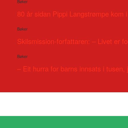
Bøker
80 år sidan Pippi Langstrømpe kom i
Bøker
Skilsmission-forfattaren: – Livet er for
Bøker
– Eit hurra for barns innsats i tusen, j
Visste du at?