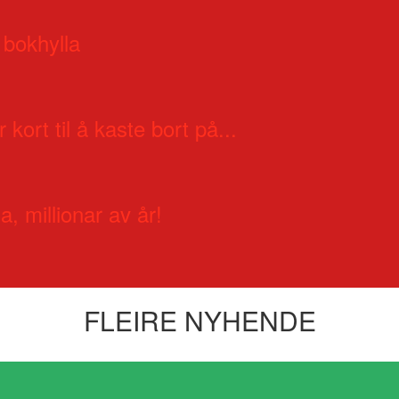
 bokhylla
 kort til å kaste bort på...
a, millionar av år!
FLEIRE NYHENDE