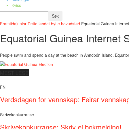
Kviss
Framtidajunior
Dette landet bytte hovudstad
Equatorial Guinea Intern
Equatorial Guinea Internet
People swim and spend a day at the beach in Annobón Island, Equator
MEST LESE
FN
Verdsdagen for vennskap: Feirar vennskap 
Skrivekonkurranse
Skrivekonkurranse: Skriv ei bokmelding!