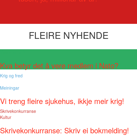
FLEIRE NYHENDE
Visste du at?
Kva betyr det å vere medlem i Nato?
Krig og fred
Meiningar
Vi treng fleire sjukehus, ikkje meir krig!
Skrivekonkurranse
Kultur
Skrivekonkurranse: Skriv ei bokmelding!