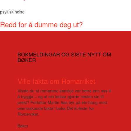
psykisk helse
Redd for å dumme deg ut?
BOKMELDINGAR OG SISTE NYTT OM
BØKER
Ville fakta om Romarriket
Visste du at romarane kanskje var betre enn oss til
å byggja – og at ein keisar gjorde hesten sin til
prest? Forfattar Martin Aas byr på ein haug med
overraskande fakta i boka
Det kuleste fra
Romerriket
.
Bøker