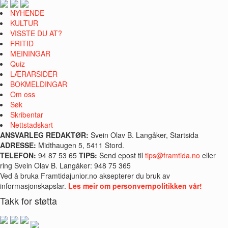
NYHENDE
KULTUR
VISSTE DU AT?
FRITID
MEININGAR
Quiz
LÆRARSIDER
BOKMELDINGAR
Om oss
Søk
Skribentar
Nettstadskart
ANSVARLEG REDAKTØR:
Svein Olav B. Langåker, Startsida
ADRESSE:
Midthaugen 5, 5411 Stord.
TELEFON:
94 87 53 65
TIPS:
Send epost til
tips@framtida.no
eller
ring Svein Olav B. Langåker: 948 75 365
Ved å bruka Framtidajunior.no aksepterer du bruk av
informasjonskapslar.
Les meir om personvernpolitikken vår!
Takk for støtta